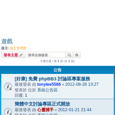
遊戲
版主:
版主管理群
搜尋
進階搜尋
發表主題
1
1
9 個主題 • 第
頁 (共
頁)
公告
[好康] 免費 phpBB3 討論區專案服務
tonylee5566
2012-08-28 13:27
最後發表 由
«
系統公告區
發表於 位於
1
回覆:
簡體中文討論專區正式開放
心靈捕手
2012-01-21 21:44
最後發表 由
«