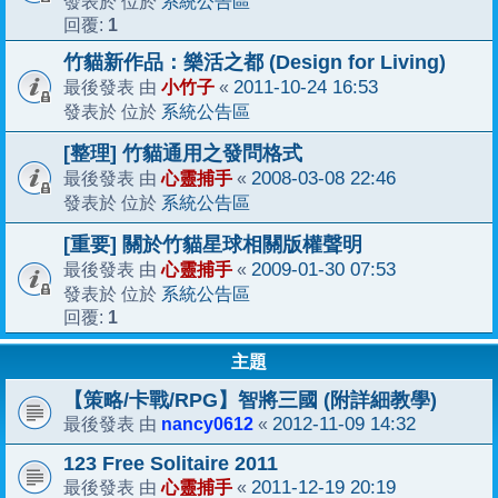
系統公告區
發表於 位於
1
回覆:
竹貓新作品：樂活之都 (Design for Living)
小竹子
2011-10-24 16:53
最後發表 由
«
系統公告區
發表於 位於
[整理] 竹貓通用之發問格式
心靈捕手
2008-03-08 22:46
最後發表 由
«
系統公告區
發表於 位於
[重要] 關於竹貓星球相關版權聲明
心靈捕手
2009-01-30 07:53
最後發表 由
«
系統公告區
發表於 位於
1
回覆:
主題
【策略/卡戰/RPG】智將三國 (附詳細教學)
nancy0612
2012-11-09 14:32
最後發表 由
«
123 Free Solitaire 2011
心靈捕手
2011-12-19 20:19
最後發表 由
«