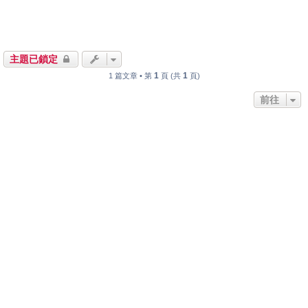
主題已鎖定
1
1
1 篇文章 • 第
頁 (共
頁)
前往