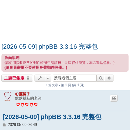
[2026-05-09] phpBB 3.3.16 完整包
版面規則
(請使用接收正常的郵件帳號申請註冊，此區僅供瀏覽，本區進站必看。)
(請會員盡量不要使用免費郵件註冊。)
搜尋
進階搜尋
主題已鎖定
1
1
1 篇文章 • 第
頁 (共
頁)
心靈捕手
默默耕耘的老師
[2026-05-09] phpBB 3.3.16 完整包
文
2026-05-09 08:49
章