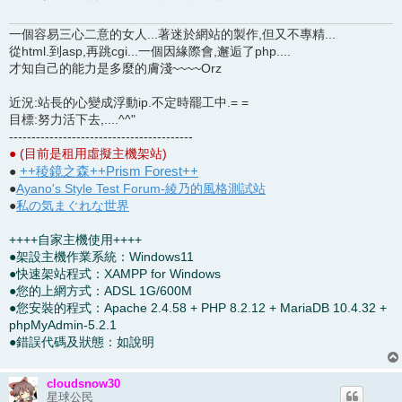
一個容易三心二意的女人...著迷於網站的製作,但又不專精...
從html.到asp,再跳cgi...一個因緣際會,邂逅了php....
才知自己的能力是多麼的膚淺~~~~Orz
近況:站長的心變成浮動ip.不定時罷工中.= =
目標:努力活下去,....^^"
-----------------------------------------
● (目前是租用虛擬主機架站)
++稜鏡之森++Prism Forest++
●
●
Ayano's Style Test Forum-綾乃的風格測試站
●
私の気まぐれな世界
++++自家主機使用++++
●架設主機作業系統：Windows11
●快速架站程式：XAMPP for Windows
●您的上網方式：ADSL 1G/600M
●您安裝的程式：Apache 2.4.58 + PHP 8.2.12 + MariaDB 10.4.32 +
phpMyAdmin-5.2.1
●錯誤代碼及狀態：如說明
cloudsnow30
星球公民