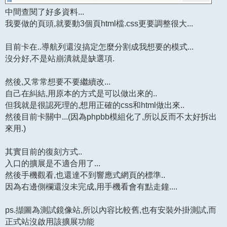
中間查閱了好多資料...
我要做的頁頭,就要動3個頁html檔.css更要調整很大...
目前卡在..導航列還沒搞定怎麼分割成我想要的模式...
沒分好,不是站崩潰就是缺選項.
然後,又常常想要不要繼續改...
自己在糾結,用原本的方式是可以做出來的..
但我就是很認死理的,想用正確的css和html做出來..
然後目前卡關中...(因為phpbb模組化了,所以反而不太好拆出
來用.)
其實目前的復刻方式..
入口的擴展是不適合用了...
然後手機觀看,也還達不到響應式網頁的標準..
因為右邊側欄還沒未完成,用手機看會有點走鐘....
ps.擷圖為測試鏡像站,所以內容比較舊,也有安裝外掛測試,而
正式站沒啟用該擴展功能