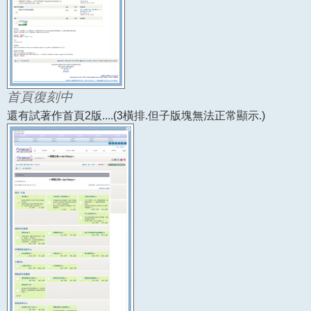
首頁復刻中
還有試著作首頁2版....(3橫排.但子版塊無法正常顯示.)