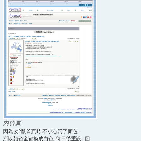
內容頁
因為改2版首頁時,不小心污了顏色..
所以顏色全都換成白色..待日後重設...囧