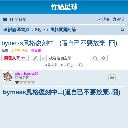
竹貓星球
問答集
註冊
登入
討論區首頁
Style
風格問題討論
bymess風格復刻中...(逼自己不要放棄..囧)
版主:
版主管理群
、
譯文組
搜尋
進階搜尋
回覆文章
1
1
3 篇文章 • 第
頁 (共
頁)
cloudsnow30
星球公民
bymess風格復刻中...(逼自己不要放棄..囧)