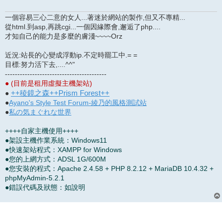
一個容易三心二意的女人...著迷於網站的製作,但又不專精...
從html.到asp,再跳cgi...一個因緣際會,邂逅了php....
才知自己的能力是多麼的膚淺~~~~Orz
近況:站長的心變成浮動ip.不定時罷工中.= =
目標:努力活下去,....^^"
-----------------------------------------
● (目前是租用虛擬主機架站)
++稜鏡之森++Prism Forest++
●
●
Ayano's Style Test Forum-綾乃的風格測試站
●
私の気まぐれな世界
++++自家主機使用++++
●架設主機作業系統：Windows11
●快速架站程式：XAMPP for Windows
●您的上網方式：ADSL 1G/600M
●您安裝的程式：Apache 2.4.58 + PHP 8.2.12 + MariaDB 10.4.32 +
phpMyAdmin-5.2.1
●錯誤代碼及狀態：如說明