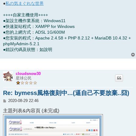
●
私の気まぐれな世界
++++自家主機使用++++
●架設主機作業系統：Windows11
●快速架站程式：XAMPP for Windows
●您的上網方式：ADSL 1G/600M
●您安裝的程式：Apache 2.4.58 + PHP 8.2.12 + MariaDB 10.4.32 +
phpMyAdmin-5.2.1
●錯誤代碼及狀態：如說明
cloudsnow30
星球公民
Re: bymess風格復刻中...(逼自己不要放棄..囧)
文
2020-08-29 22:46
章
主題列表&內容頁 (未完成)