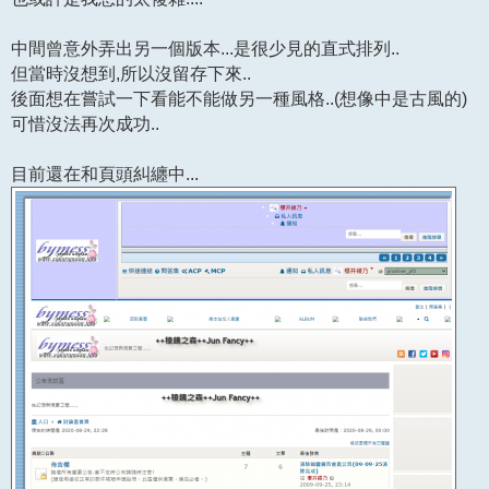
中間曾意外弄出另一個版本...是很少見的直式排列..
但當時沒想到,所以沒留存下來..
後面想在嘗試一下看能不能做另一種風格..(想像中是古風的)
可惜沒法再次成功..
目前還在和頁頭糾纏中...