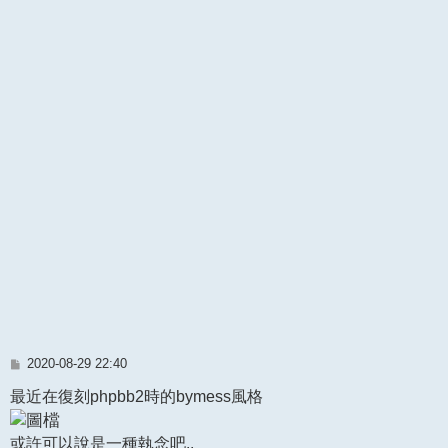
文
2020-08-29 22:40
章
最近在復刻phpbb2時的bymess風格
或許可以說是一種執念吧..