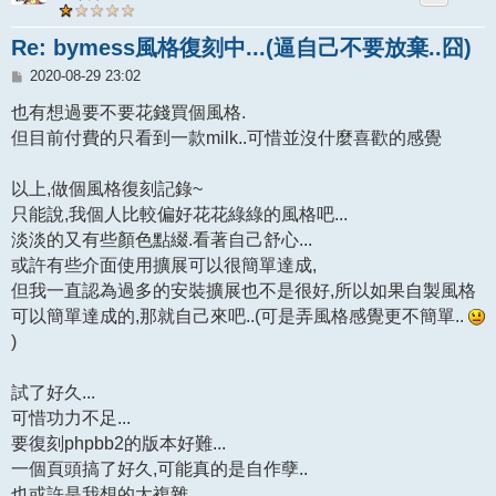
Re: bymess風格復刻中...(逼自己不要放棄..囧)
文
2020-08-29 23:02
章
也有想過要不要花錢買個風格.
但目前付費的只看到一款milk..可惜並沒什麼喜歡的感覺
以上,做個風格復刻記錄~
只能說,我個人比較偏好花花綠綠的風格吧...
淡淡的又有些顏色點綴.看著自己舒心...
或許有些介面使用擴展可以很簡單達成,
但我一直認為過多的安裝擴展也不是很好,所以如果自製風格
可以簡單達成的,那就自己來吧..(可是弄風格感覺更不簡單..
)
試了好久...
可惜功力不足...
要復刻phpbb2的版本好難...
一個頁頭搞了好久,可能真的是自作孽..
也或許是我想的太複雜....