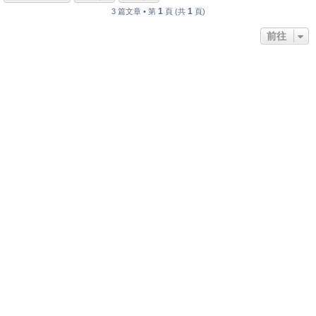
1
1
3 篇文章 • 第
頁 (共
頁)
前往