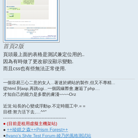
首頁2版
頁頭最上面的表格是測試兼定位用的..
因為有時做了更改卻沒顯示變動.
而且css也有些無法正常使用.
一個容易三心二意的女人...著迷於網站的製作,但又不專精...
從html.到asp,再跳cgi...一個因緣際會,邂逅了php....
才知自己的能力是多麼的膚淺~~~~Orz
近況:站長的心變成浮動ip.不定時罷工中.= =
目標:努力活下去,....^^"
-----------------------------------------
● (目前是租用虛擬主機架站)
++稜鏡之森++Prism Forest++
●
●
Ayano's Style Test Forum-綾乃的風格測試站