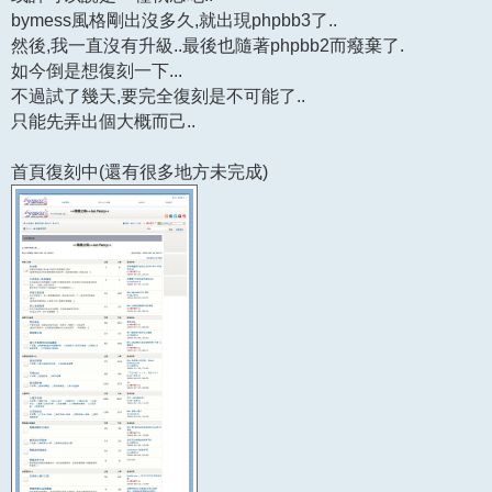
bymess風格剛出沒多久,就出現phpbb3了..
然後,我一直沒有升級..最後也隨著phpbb2而癈棄了.
如今倒是想復刻一下...
不過試了幾天,要完全復刻是不可能了..
只能先弄出個大概而己..
首頁復刻中(還有很多地方未完成)