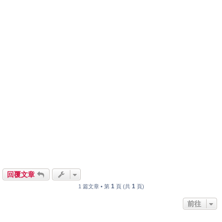
回覆文章
1
1
1 篇文章 • 第
頁 (共
頁)
前往