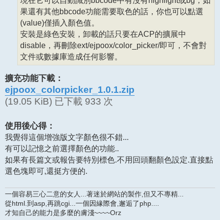
果還有其他bbcode功能需要取色的話，你也可以點選
(value)僅插入顏色值。
安裝是綠色安裝，卸載的話只要在ACP的擴展中
disable，再刪除ext/ejpoox/color_picker/即可，不會對
文件或數據庫造成任何影響。
擴充功能下載：
ejpoox_colorpicker_1.0.1.zip
(19.05 KiB) 已下載 933 次
使用後心得：
我覺得這個增強版文字顏色很不錯...
有可以記憶之前選擇顏色的功能..
如果有長篇文或報告要特別標色.不用回頭翻顏色設定.直接點
選色塊即可,還挺方便的.
一個容易三心二意的女人...著迷於網站的製作,但又不專精...
從html.到asp,再跳cgi...一個因緣際會,邂逅了php....
才知自己的能力是多麼的膚淺~~~~Orz