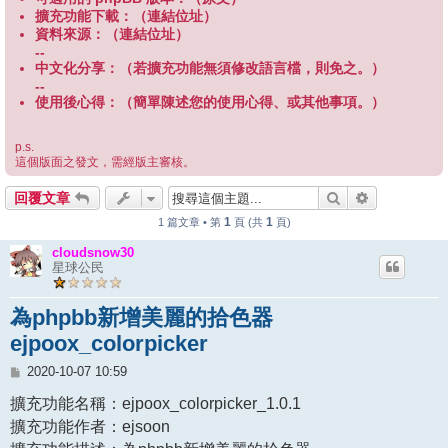
擴充功能下載：（連結位址）
資料來源：（連結位址）
--
中文化分享：（若擴充功能無須修改語言檔，則免之。）
--
使用後心得：（簡單陳述您的使用心得、或其他事項。）
p.s.
這個版面之發文，需經版主審核。
搜尋
進階搜尋
回覆文章
1
1
1 篇文章 • 第
頁 (共
頁)
cloudsnow30
星球公民
為phpbb新增美麗的拾色器
ejpoox_colorpicker
文
2020-10-07 10:59
章
擴充功能名稱：ejpoox_colorpicker_1.0.1
擴充功能作者：ejsoon