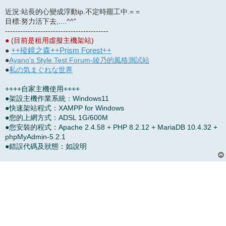
近況:站長的心變成浮動ip.不定時罷工中.= =
目標:努力活下去,....^^"
-----------------------------------------
● (目前是租用虛擬主機架站)
++稜鏡之森++Prism Forest++
●
●
Ayano's Style Test Forum-綾乃的風格測試站
●
私の気まぐれな世界
++++自家主機使用++++
●架設主機作業系統：Windows11
●快速架站程式：XAMPP for Windows
●您的上網方式：ADSL 1G/600M
●您安裝的程式：Apache 2.4.58 + PHP 8.2.12 + MariaDB 10.4.32 +
phpMyAdmin-5.2.1
●錯誤代碼及狀態：如說明