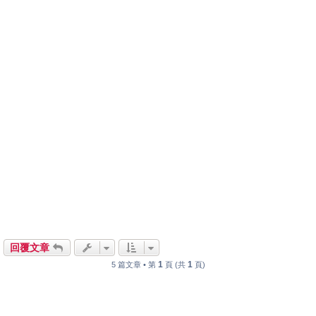
回覆文章
1
1
5 篇文章 • 第
頁 (共
頁)