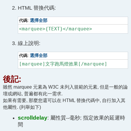
HTML 替換代碼:
代碼:
選擇全部
<marquee>{TEXT}</marquee>
線上說明:
代碼:
選擇全部
[marquee]文字跑馬燈效果[/marquee]
後記:
雖然 marquee 元素為 W3C 未列入規範的元素, 但是一般的論
壇或網站, 普遍都有此一需求.
如果有需要, 那麼您還可以在 HTML 替換代碼中, 自行加入其
他屬性. (列舉如下)
scrolldelay
: 屬性質--毫秒; 指定效果的延遲時
間