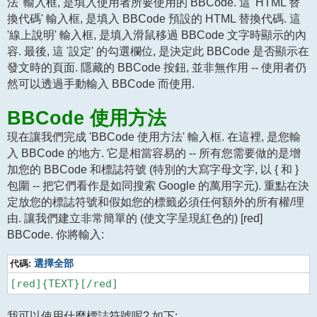
法' 輸入框, 是填入使用者所要使用的 BBCode. 這 'HTML 替
換代碼' 輸入框, 是填入 BBCode 預設的 HTML 替換代碼. 這
'線上說明' 輸入框, 是填入滑鼠移過 BBCode 文字時顯示的內
容. 最後, 這 '設定' 的勾選欄位, 是決定此 BBCode 是否顯示在
發文時的頁面. 隱藏的 BBCode 按鈕, 並非無作用 -- 使用者仍
然可以透過手動輸入 BBCode 而使用.
BBCode 使用方法
現在讓我們完成 'BBCode 使用方法' 輸入框. 在這裡, 是您輸
入 BBCode 的地方. 它是相當容易的 -- 所有您需要做的是增
加您的 BBCode 和標誌符號 (特別的大寫字母文字, 以 { 和 }
包圍 -- 把它們看作是如同搜索 Google 的萬用字元). 重點在決
定放您的標誌符號和假如您的標籤必須任何額外的所有權/理
由. 讓我們建立非常簡單的 (使文字呈現紅色的) [red]
BBCode. 你將輸入:
代碼:
選擇全部
我可以使用什麼標誌符號呢? 如下: