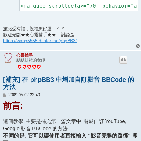
<marquee scrolldelay="70" behavior="al
施比受有福，祝福您好運！ ^_^
歡迎光臨★★心靈捕手★★ :: 討論區
https://wang5555.dnsfor.me/phpBB3/
心靈捕手
默默耕耘的老師
[補充] 在 phpBB3 中增加自訂影音 BBCode 的
方法
文
2009-05-02 22:40
章
前言:
這個教學, 主要是補充第一篇文章中, 關於自訂 YouTube,
Google 影音 BBCode 的方法.
不同的是, 它可以讓使用者直接輸入 "影音完整的路徑" 即