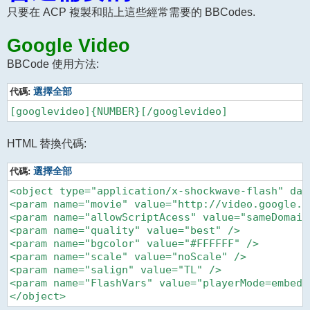
只要在 ACP 複製和貼上這些經常需要的 BBCodes.
Google Video
BBCode 使用方法:
代碼:
選擇全部
HTML 替換代碼:
代碼:
選擇全部
<object type="application/x-shockwave-flash" dat
<param name="movie" value="http://video.google.c
<param name="allowScriptAcess" value="sameDomain"
<param name="quality" value="best" />

<param name="bgcolor" value="#FFFFFF" />

<param name="scale" value="noScale" />

<param name="salign" value="TL" />

<param name="FlashVars" value="playerMode=embedde