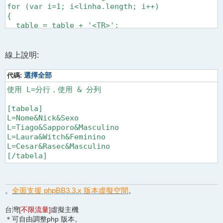
for (var i=1; i<linha.length; i++)

{

  table = table + '<TR>';

  var coluna = new Array();

  coluna = linha[i].split('&');

  for (var j=0; j<coluna.length; j++)

線上說明:
  {

    if (i == 1)

代碼:
選擇全部
    {

使用 L=分行，使用 & 分列

      table = table + '<TD align=center style="b
    }

[tabela]

    else

L=Nome&Nick&Sexo

    {

L=Tiago&Sapporo&Masculino

      table = table + '<TD style="background: #8
L=Laura&Witch&Feminino

    }

L=Cesar&Rasec&Masculino

[/tabela]
  }

  table = table + '<TR>';

}

table = table + '</TABLE></div>';

全面支援 phpBB3.3.x 版本虛擬空間
。
。
document.write(table);

</script>
台灣
[不限流量]
虛擬主機
＊可自由調整php 版本。