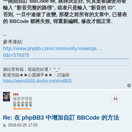
一開始自訂 BBCode 時, 就得決定好, 究竟是要讓使用者
輸入 "影音完整的路徑", 或者只是輸入 "影音的 ID".
否則, 一旦中途做了改變, 那麼之前所有的文章中, 已發表
的 BBCode 都將失效, 得重新編輯, 修改才能正常.
--
參考連結:
http://www.phpbb.com/community/viewtopi ...
6&t=579376
施比受有福，祝福您好運！ ^_^
歡迎光臨★★心靈捕手★★ :: 討論區
https://wang5555.dnsfor.me/phpBB3/
rex
版面管理員
Re: 在 phpBB3 中增加自訂 BBCode 的方法
文
2016-02-25 17:03
章