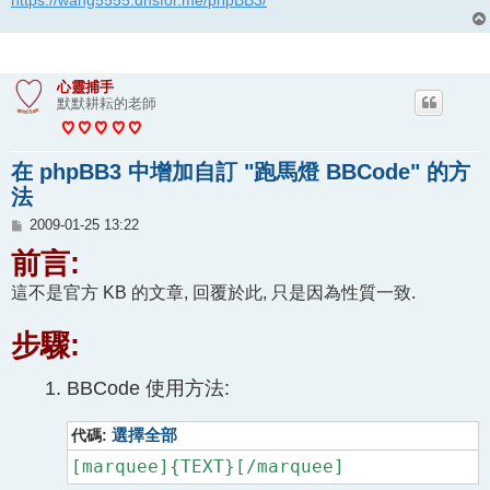
https://wang5555.dnsfor.me/phpBB3/
心靈捕手
默默耕耘的老師
在 phpBB3 中增加自訂 "跑馬燈 BBCode" 的方
法
文
2009-01-25 13:22
章
前言:
這不是官方 KB 的文章, 回覆於此, 只是因為性質一致.
步驟:
BBCode 使用方法:
代碼:
選擇全部
[marquee]{TEXT}[/marquee]