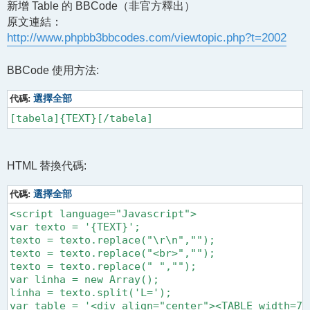
新增 Table 的 BBCode（非官方釋出）
原文連結：
http://www.phpbb3bbcodes.com/viewtopic.php?t=2002
BBCode 使用方法:
代碼:
選擇全部
[tabela]{TEXT}[/tabela]
HTML 替換代碼:
代碼:
選擇全部
<script language="Javascript">

var texto = '{TEXT}';

texto = texto.replace("\r\n","");

texto = texto.replace("<br>","");

texto = texto.replace(" ","");

var linha = new Array();

linha = texto.split('L=');

var table = '<div align="center"><TABLE width=70