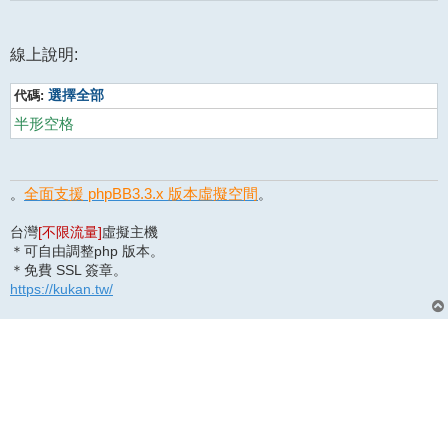
線上說明:
代碼:
選擇全部
半形空格
全面支援 phpBB3.3.x 版本虛擬空間
。
。
台灣
[不限流量]
虛擬主機
＊可自由調整php 版本。
＊免費 SSL 簽章。
https://kukan.tw/