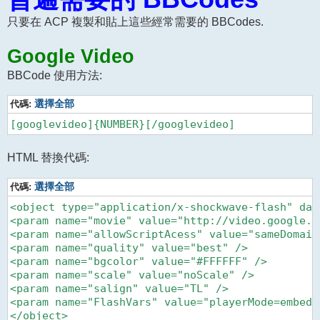
只要在 ACP 複製和貼上這些經常需要的 BBCodes.
Google Video
BBCode 使用方法:
代碼:
選擇全部
HTML 替換代碼:
代碼:
選擇全部
<object type="application/x-shockwave-flash" dat
<param name="movie" value="http://video.google.c
<param name="allowScriptAcess" value="sameDomain"
<param name="quality" value="best" />

<param name="bgcolor" value="#FFFFFF" />

<param name="scale" value="noScale" />

<param name="salign" value="TL" />

<param name="FlashVars" value="playerMode=embedde