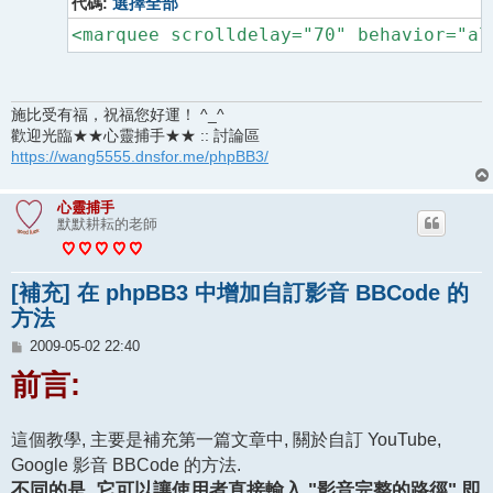
代碼:
選擇全部
<marquee scrolldelay="70" behavior="al
施比受有福，祝福您好運！ ^_^
歡迎光臨★★心靈捕手★★ :: 討論區
https://wang5555.dnsfor.me/phpBB3/
心靈捕手
默默耕耘的老師
[補充] 在 phpBB3 中增加自訂影音 BBCode 的
方法
文
2009-05-02 22:40
章
前言:
這個教學, 主要是補充第一篇文章中, 關於自訂 YouTube,
Google 影音 BBCode 的方法.
不同的是, 它可以讓使用者直接輸入 "影音完整的路徑" 即