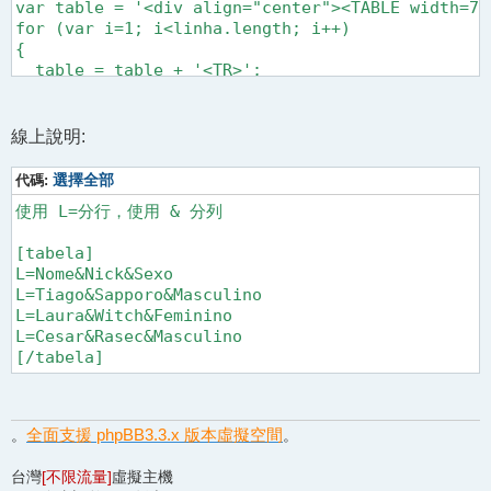
var table = '<div align="center"><TABLE width=70
for (var i=1; i<linha.length; i++)

{

  table = table + '<TR>';

  var coluna = new Array();

  coluna = linha[i].split('&');

  for (var j=0; j<coluna.length; j++)

線上說明:
  {

    if (i == 1)

代碼:
選擇全部
    {

使用 L=分行，使用 & 分列

      table = table + '<TD align=center style="b
    }

[tabela]

    else

L=Nome&Nick&Sexo

    {

L=Tiago&Sapporo&Masculino

      table = table + '<TD style="background: #8
L=Laura&Witch&Feminino

    }

L=Cesar&Rasec&Masculino

[/tabela]
  }

  table = table + '<TR>';

}

table = table + '</TABLE></div>';

全面支援 phpBB3.3.x 版本虛擬空間
。
。
document.write(table);

</script>
台灣
[不限流量]
虛擬主機