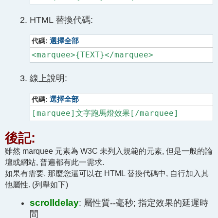
HTML 替換代碼:
代碼:
選擇全部
<marquee>{TEXT}</marquee>
線上說明:
代碼:
選擇全部
[marquee]文字跑馬燈效果[/marquee]
後記:
雖然 marquee 元素為 W3C 未列入規範的元素, 但是一般的論
壇或網站, 普遍都有此一需求.
如果有需要, 那麼您還可以在 HTML 替換代碼中, 自行加入其
他屬性. (列舉如下)
scrolldelay
: 屬性質--毫秒; 指定效果的延遲時
間