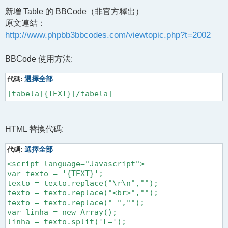
章
新增 Table 的 BBCode（非官方釋出）
原文連結：
http://www.phpbb3bbcodes.com/viewtopic.php?t=2002
BBCode 使用方法:
代碼:
選擇全部
[tabela]{TEXT}[/tabela]
HTML 替換代碼:
代碼:
選擇全部
<script language="Javascript">

var texto = '{TEXT}';

texto = texto.replace("\r\n","");

texto = texto.replace("<br>","");

texto = texto.replace(" ","");

var linha = new Array();

linha = texto.split('L=');
