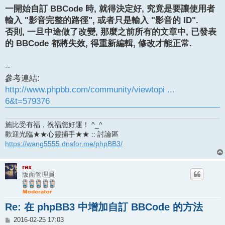
一開始自訂 BBCode 時, 就得決定好, 究竟是要讓使用者
輸入 "影音完整的路徑", 或者只是輸入 "影音的 ID".
否則, 一旦中途做了改變, 那麼之前所有的文章中, 已發表
的 BBCode 都將失效, 得重新編輯, 修改才能正常.
--
參考連結:
http://www.phpbb.com/community/viewtopi ...
6&t=579376
施比受有福，祝福您好運！ ^_^
歡迎光臨★★心靈捕手★★ :: 討論區
https://wang5555.dnsfor.me/phpBB3/
rex
版面管理員
Re: 在 phpBB3 中增加自訂 BBCode 的方法
文
2016-02-25 17:03