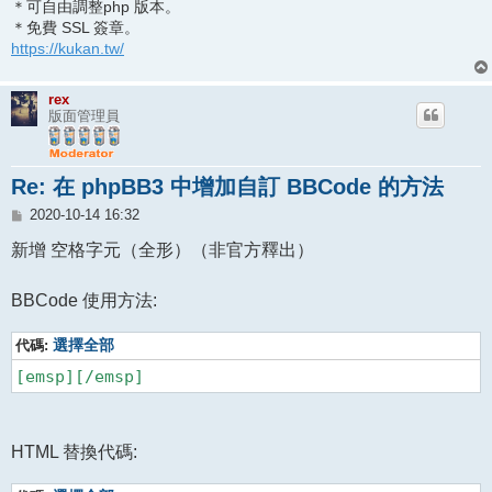
＊可自由調整php 版本。
＊免費 SSL 簽章。
https://kukan.tw/
rex
版面管理員
Re: 在 phpBB3 中增加自訂 BBCode 的方法
文
2020-10-14 16:32
章
新增 空格字元（全形）（非官方釋出）
BBCode 使用方法:
代碼:
選擇全部
[emsp][/emsp]
HTML 替換代碼: