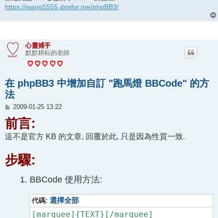
https://wang5555.dnsfor.me/phpBB3/
心靈捕手
默默耕耘的老師
在 phpBB3 中增加自訂 "跑馬燈 BBCode" 的方
法
文
2009-01-25 13:22
章
前言:
這不是官方 KB 的文章, 回覆於此, 只是因為性質一致.
步驟:
BBCode 使用方法:
代碼:
選擇全部
[marquee]{TEXT}[/marquee]