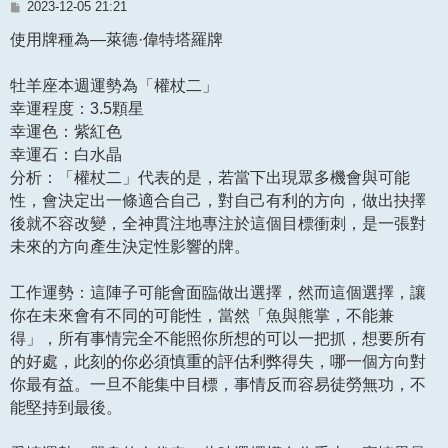
文
2023-12-05 21:21
章
使用牌種為—萊德·偉特塔羅牌
牡羊座本週運勢為「權杖二」
幸運程度：3.5顆星
幸運色：紫紅色
幸運石：白水晶
分析：「權杖二」代表的是，若當下出現眾多機會與可能
性，會決定出一條適合自己，對自己有利的方向，做出抉擇
後就不容改變，全神貫注地專注於這個目標衝刺，是一張對
未來的方向產生決定性影響的牌。
工作運勢：這陣子可能會面臨做出選擇，然而這個選擇，讓
你在未來會有不同的可能性，當然「魚與熊掌，不能兼
得」，所有事情完全不能照你所想的可以一把抓，想要所有
的好處，此刻的你必須慎重的評估利弊得失，哪一個方向對
你最有益。一旦不能集中目標，事情反而容易徒勞無功，不
能堅持到最後。