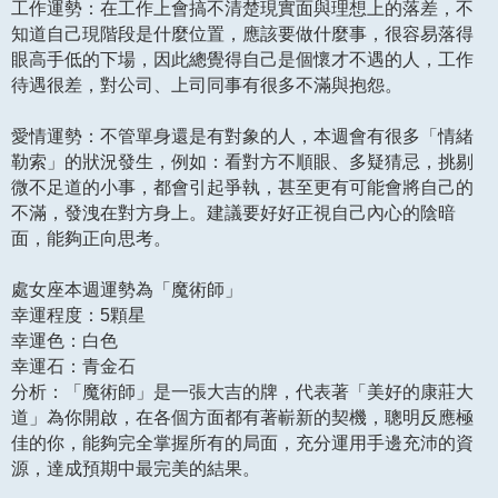
工作運勢：在工作上會搞不清楚現實面與理想上的落差，不
知道自己現階段是什麼位置，應該要做什麼事，很容易落得
眼高手低的下場，因此總覺得自己是個懷才不遇的人，工作
待遇很差，對公司、上司同事有很多不滿與抱怨。
愛情運勢：不管單身還是有對象的人，本週會有很多「情緒
勒索」的狀況發生，例如：看對方不順眼、多疑猜忌，挑剔
微不足道的小事，都會引起爭執，甚至更有可能會將自己的
不滿，發洩在對方身上。建議要好好正視自己內心的陰暗
面，能夠正向思考。
處女座本週運勢為「魔術師」
幸運程度：5顆星
幸運色：白色
幸運石：青金石
分析：「魔術師」是一張大吉的牌，代表著「美好的康莊大
道」為你開啟，在各個方面都有著嶄新的契機，聰明反應極
佳的你，能夠完全掌握所有的局面，充分運用手邊充沛的資
源，達成預期中最完美的結果。