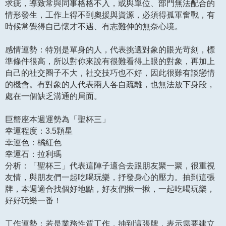
求疵，導致常與同事格格不入，或與單位、部門無法配合的
情形發生，工作上得不到奧援與資源，必須得孤軍奮戰，有
時候常覺得自己懷才不遇、有志難伸的無奈心境。
感情運勢：特別是單身的人，代表挑選對象的眼光苛刻，標
準條件很高，所以對你來說有很難看得上眼的對象，再加上
自己的社交圈子不大，社交技巧也不好，因此很難有談戀情
的機會。有對象的人代表兩人各自疏離，也無法放下身段，
處在一個缺乏溝通的局面。
巨蟹座本週運勢為「聖杯三」
幸運程度：3.5顆星
幸運色：橘紅色
幸運石：拉利瑪
分析：「聖杯三」代表這陣子適合去跟朋友聚一聚，很重視
友情，與朋友們一起吃喝玩樂，抒發身心的壓力。抽到這張
牌，本週適合找個好地點，好友們揪一揪，一起吃喝玩樂，
好好玩樂一番！
工作運勢：若是業務性質工作，抽到這張牌，表示需要建立