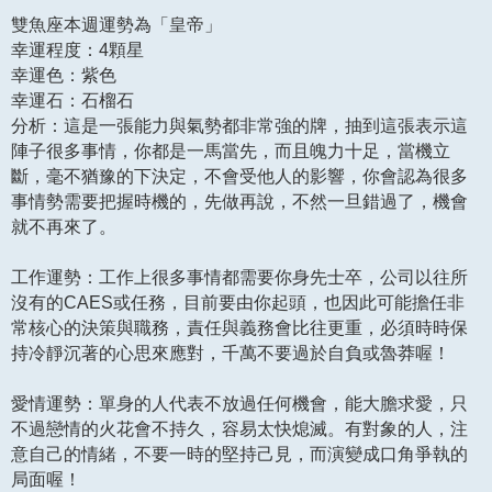
雙魚座本週運勢為「皇帝」
幸運程度：4顆星
幸運色：紫色
幸運石：石榴石
分析：這是一張能力與氣勢都非常強的牌，抽到這張表示這
陣子很多事情，你都是一馬當先，而且魄力十足，當機立
斷，毫不猶豫的下決定，不會受他人的影響，你會認為很多
事情勢需要把握時機的，先做再說，不然一旦錯過了，機會
就不再來了。
工作運勢：工作上很多事情都需要你身先士卒，公司以往所
沒有的CAES或任務，目前要由你起頭，也因此可能擔任非
常核心的決策與職務，責任與義務會比往更重，必須時時保
持冷靜沉著的心思來應對，千萬不要過於自負或魯莽喔！
愛情運勢：單身的人代表不放過任何機會，能大膽求愛，只
不過戀情的火花會不持久，容易太快熄滅。有對象的人，注
意自己的情緒，不要一時的堅持己見，而演變成口角爭執的
局面喔！