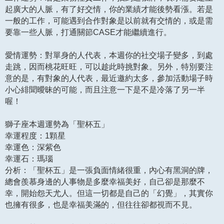
起廣大的人脈，有了好交情，你的業績才能後勢看漲。若是
一般的工作，可能遇到合作對象是以前就有交情的，或是需
要靠一些人脈，打通關節CASE才能繼續進行。
愛情運勢：對單身的人代表，本週你的社交場子變多，到處
走跳，因而桃花旺旺，可以趁此時挑對象。另外，特別要注
意的是，有對象的人代表，最近邀約太多，參加活動場子時
小心緋聞曖昧的可能，而且注意一下是不是冷落了另一半
喔！
獅子座本週運勢為「聖杯五」
幸運程度：1顆星
幸運色：深紫色
幸運石：瑪瑙
分析：「聖杯五」是一張負面情緒很重，內心有黑洞的牌，
總會羨慕身邊的人事物是多麼幸福美好，自己卻是那麼不
幸，開始怨天尤人。但這一切都是自己的「幻覺」，其實你
也擁有很多，也是幸福美滿的，但往往卻都視而不見。