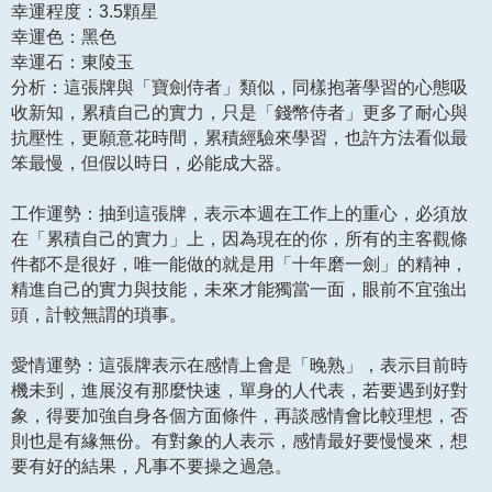
幸運程度：3.5顆星
幸運色：黑色
幸運石：東陵玉
分析：這張牌與「寶劍侍者」類似，同樣抱著學習的心態吸
收新知，累積自己的實力，只是「錢幣侍者」更多了耐心與
抗壓性，更願意花時間，累積經驗來學習，也許方法看似最
笨最慢，但假以時日，必能成大器。
工作運勢：抽到這張牌，表示本週在工作上的重心，必須放
在「累積自己的實力」上，因為現在的你，所有的主客觀條
件都不是很好，唯一能做的就是用「十年磨一劍」的精神，
精進自己的實力與技能，未來才能獨當一面，眼前不宜強出
頭，計較無謂的瑣事。
愛情運勢：這張牌表示在感情上會是「晚熟」，表示目前時
機未到，進展沒有那麼快速，單身的人代表，若要遇到好對
象，得要加強自身各個方面條件，再談感情會比較理想，否
則也是有緣無份。有對象的人表示，感情最好要慢慢來，想
要有好的結果，凡事不要操之過急。