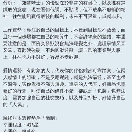
分析：「錢幣騎士」的優點在於非常的有耐心，以及擁有鋼
鐵般的意志，現在看似低調、不顯眼，但不放棄不服輸的精
神，往往能夠贏得最後的勝利，未來不可限量，成就非凡。
工作運勢：專注於自己的目標上，不達到目標決不放棄，而
且每一個步驟都在自己的精算中，不容許絲毫的差錯。本週
要注意的是，面臨突發狀況會無法應變之外，處理事情又直
又笨，喜歡硬碰硬，不夠圓滑通融，讓自己的事業與人脈
上，往往吃力不討好，容易不受歡迎。
愛情運勢：有對象的人，代表你的伴侶雖然可靠踏實，但兩
人感情上的阻礙，不是反應遲鈍，就是無法溝通，甚至也很
不浪漫，讓你覺得不滿與無趣。單身的人代表，好商品也需
要好的行銷，即使自己的條件不錯，卻缺乏「包裝」也無法
度，需要加強自己的社交技巧，以及外型打扮，好提升自己
的「人氣」。
魔羯座本週運勢為「節制」
幸運程度：4顆星
幸運色：粉藍色