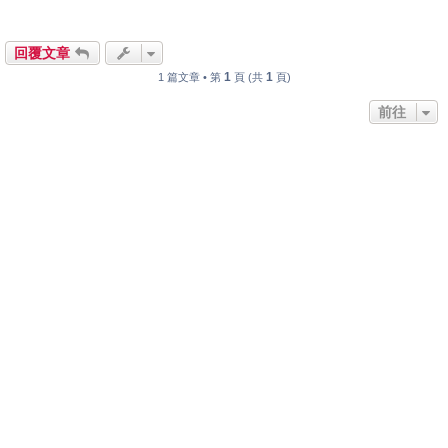
回覆文章
1
1
1 篇文章 • 第
頁 (共
頁)
前往