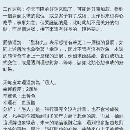
工作運勢：從天而降的好運來臨了，可能是升職加薪、得到
一個夢寐以求的職位，或是案子有了成績，工作起來也得心
應手，事事如意。但要謹記的是，此時此刻不是美好的句
點，而是個逗號，接下來還有好長的一段路要走。
愛情運勢：「聖杯九」表示感情有著更上一層樓的發展，如
同上述所說也象徵著「幸運」，因此不管有沒有對象，本週
的感情會有更上一層樓的進展，例如求婚結婚、告白成功正
式交往，或是遇到理想對象…等等，諸如此類心想事成的好
結果。
天蠍座本週運勢為「愚人」
幸運程度：2顆星
幸運色：土黃色
幸運石：血玉髓
分析：「愚人」是一張行事完全沒有計畫，也不會考慮後
果，凡事讓你體驗到很多驚奇與超乎想像的牌。而且，抽到
這張牌也象徵著，未來的結論很難定案，遇到很多超越規則
之外的事物，因此，請打開你的心胸，接納來自上天的禮物