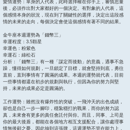
愛情運勢：單身的人代表，此時選擇權在你手上，審慎思量
後，必須作出對大家都好的一個決定。有對象的人代表，這
個感情本身的狀況，現在到了關鍵性的選擇，決定出這段感
情的未來的走向，每個決定會使這個感情有著不同的結果。
金牛座本週運勢為「錢幣三」
幸運程度：3.5顆星
幸運色：粉紫色
幸運石：綠松石
分析：「錢幣三」有一種「謀定而後動」的意義，遇事不急
躁，懂得如何規劃，一旦鎖定了目標，就會堅持到底，勇往
直前，直到事情有了圓滿的成果。本週的運勢就代表，目前
一些事情都還在初步的規劃與執行，但因為你的努力與堅
持，未來的成果必定是圓滿的。
工作運勢：雖然沒有爆炸性的突破，一飛沖天的出色成績，
卻也是自己一步一腳印，穩紮穩打的戰果，而你的努力認
真，未來會有更多的責任會託付與你。而且，同事、上司是
你的最大後盾，都能在各個地方相互支援配合，讓你處理事
情無後顧之憂。因此抽到這張牌，這週運勢不管在能力上，