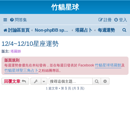
竹貓星球
問答集
註冊
登入
討論區首頁
塔羅占卜
每週運勢
Non-phpBB specific
12/4~12/10星座運勢
版主:
塔羅師
版面規則
竹貓星球塔羅館
每週運勢會優先在本站發佈，並在每週日發表於 Facebook
及
竹貓星球聖三角占卜
之粉絲團專區。
搜尋
進階搜尋
回覆文章
1
1
1 篇文章 • 第
頁 (共
頁)