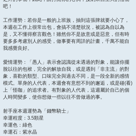
吧！
工作運勢：若你是一般的上班族，抽到這張牌就要小心了，
本週在工作上很常出包，會搞不清楚狀況，被認為自以為
是，又不懂得察言觀色！雖然你不是故意或是惡意，但有時
要多多考慮別人的感受，做事要有周詳的計畫，千萬不能自
我感覺良好。
愛情運勢：「愚人」表示會認識從未遇過的對象，能讓你擺
脫以往的包袱，完全的解放自我，或是遇到「非主流」的對
象，喜歡的類型、口味完全與過去不同，是一段全新的感情
模式。單身的人代表，本週會有意想不到的邂逅，或是碰(看)
上「怪咖」的追求者。有對象的人代表，這週屬於自己的個
人時間變多，使你想做一些以往不曾做過的事。
射手座本週運勢為「錢幣騎士」
幸運程度：3.5顆星
幸運色：綠色
幸運石：紫水晶