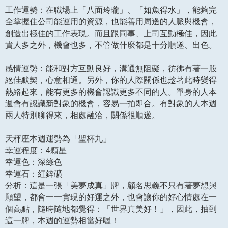
工作運勢：在職場上「八面玲瓏」、「如魚得水」，能夠完
全掌握住公司能運用的資源，也能善用周邊的人脈與機會，
創造出極佳的工作表現。而且跟同事、上司互動極佳，因此
貴人多之外，機會也多，不管做什麼都是十分順遂、出色。
感情運勢：能和對方互動良好，溝通無阻礙，彷彿有著一股
絕佳默契，心意相通。另外，你的人際關係也趁著此時變得
熱絡起來，能有更多的機會認識更多不同的人。單身的人本
週會有認識新對象的機會，容易一拍即合。有對象的人本週
兩人特別聊得來，相處融洽，關係很順遂。
天秤座本週運勢為「聖杯九」
幸運程度：4顆星
幸運色：深綠色
幸運石：紅鋅礦
分析：這是一張「美夢成真」牌，顧名思義不只有著夢想與
願望，都會一一實現的好運之外，也會讓你的好心情處在一
個高點，隨時隨地都覺得：「世界真美好！」，因此，抽到
這一牌，本週的運勢相當好喔！