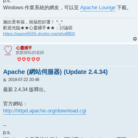
p.s.
Windows 作業系統的網友，可以至
Apache Lounge
下載。
施比受有福，祝福您好運！ ^_^
歡迎光臨★★心靈捕手★★ :: 討論區
https://wang5555.dnsfor.me/phpBB3/
心靈捕手
默默耕耘的老師
Apache (網站伺服器) (Update 2.4.34)
文
2018-07-22 20:48
章
最新 2.4.34 版釋出。
官方網站：
http://httpd.apache.org/download.cgi
--
p.s.