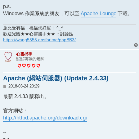
p.s.
Windows 作業系統的網友，可以至
Apache Lounge
下載。
施比受有福，祝福您好運！ ^_^
歡迎光臨★★心靈捕手★★ :: 討論區
https://wang5555.dnsfor.me/phpBB3/
心靈捕手
默默耕耘的老師
Apache (網站伺服器) (Update 2.4.33)
文
2018-03-24 20:29
章
最新 2.4.33 版釋出。
官方網站：
http://httpd.apache.org/download.cgi
--