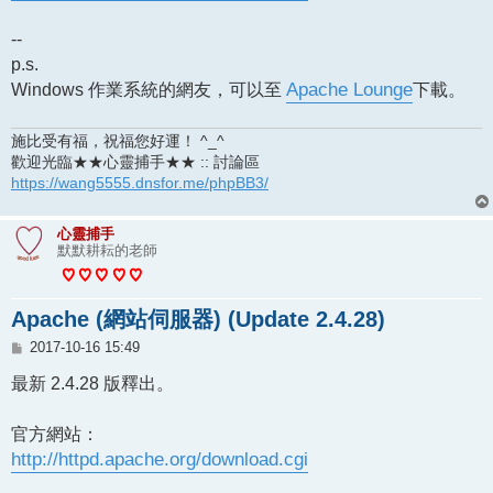
--
p.s.
Windows 作業系統的網友，可以至
Apache Lounge
下載。
施比受有福，祝福您好運！ ^_^
歡迎光臨★★心靈捕手★★ :: 討論區
https://wang5555.dnsfor.me/phpBB3/
心靈捕手
默默耕耘的老師
Apache (網站伺服器) (Update 2.4.28)
文
2017-10-16 15:49
章
最新 2.4.28 版釋出。
官方網站：
http://httpd.apache.org/download.cgi