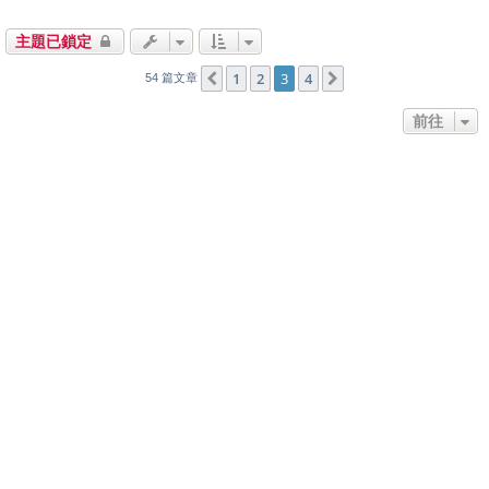
主題已鎖定
1
2
3
4
上一頁
下一頁
54 篇文章
前往