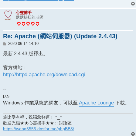
心靈捕手
默默耕耘的老師
Re: Apache (網站伺服器) (Update 2.4.43)
文
2020-06-14 14:10
章
最新 2.4.43 版釋出。
官方網站：
http://httpd.apache.org/download.cgi
--
p.s.
Windows 作業系統的網友，可以至
Apache Lounge
下載。
施比受有福，祝福您好運！ ^_^
歡迎光臨★★心靈捕手★★ :: 討論區
https://wang5555.dnsfor.me/phpBB3/