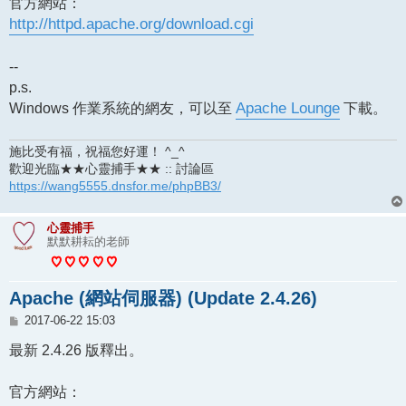
官方網站：
http://httpd.apache.org/download.cgi
--
p.s.
Windows 作業系統的網友，可以至
Apache Lounge
下載。
施比受有福，祝福您好運！ ^_^
歡迎光臨★★心靈捕手★★ :: 討論區
https://wang5555.dnsfor.me/phpBB3/
心靈捕手
默默耕耘的老師
Apache (網站伺服器) (Update 2.4.26)
文
2017-06-22 15:03
章
最新 2.4.26 版釋出。
官方網站：