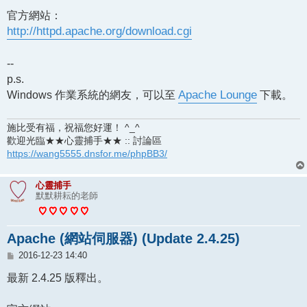
官方網站：
http://httpd.apache.org/download.cgi
--
p.s.
Windows 作業系統的網友，可以至
Apache Lounge
下載。
施比受有福，祝福您好運！ ^_^
歡迎光臨★★心靈捕手★★ :: 討論區
https://wang5555.dnsfor.me/phpBB3/
心靈捕手
默默耕耘的老師
Apache (網站伺服器) (Update 2.4.25)
文
2016-12-23 14:40
章
最新 2.4.25 版釋出。