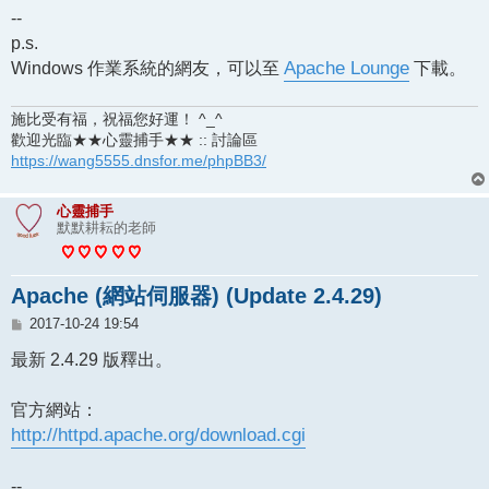
--
p.s.
Windows 作業系統的網友，可以至
Apache Lounge
下載。
施比受有福，祝福您好運！ ^_^
歡迎光臨★★心靈捕手★★ :: 討論區
https://wang5555.dnsfor.me/phpBB3/
心靈捕手
默默耕耘的老師
Apache (網站伺服器) (Update 2.4.29)
文
2017-10-24 19:54
章
最新 2.4.29 版釋出。
官方網站：
http://httpd.apache.org/download.cgi
--