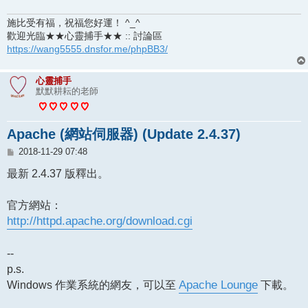
施比受有福，祝福您好運！ ^_^
歡迎光臨★★心靈捕手★★ :: 討論區
https://wang5555.dnsfor.me/phpBB3/
心靈捕手
默默耕耘的老師
Apache (網站伺服器) (Update 2.4.37)
文
2018-11-29 07:48
章
最新 2.4.37 版釋出。
官方網站：
http://httpd.apache.org/download.cgi
--
p.s.
Windows 作業系統的網友，可以至
Apache Lounge
下載。