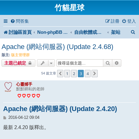
竹貓星球
問答集
註冊
登入
討論區首頁
架站
Non-phpBB specific
自由軟體或免費軟體
Apache (網站伺服器) (Update 2.4.68)
版主:
版主管理群
搜尋
進階搜尋
主題已鎖定
1
2
3
4
上一頁
下一頁
54 篇文章
心靈捕手
默默耕耘的老師
Apache (網站伺服器) (Update 2.4.20)
文
2016-04-12 09:04
章
最新 2.4.20 版釋出。