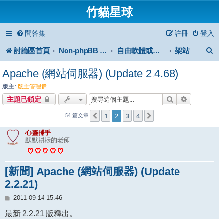
竹貓星球
問答集
註冊
登入
討論區首頁
架站
Non-phpBB specific
自由軟體或免費軟體
Apache (網站伺服器) (Update 2.4.68)
版主:
版主管理群
搜尋
進階搜尋
主題已鎖定
1
2
3
4
上一頁
下一頁
54 篇文章
心靈捕手
默默耕耘的老師
[新聞] Apache (網站伺服器) (Update
2.2.21)
文
2011-09-14 15:46
章
最新 2.2.21 版釋出。