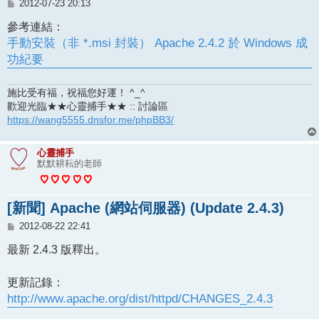
文
2012-07-23 20:13
章
參考連結：
手動安裝（非 *.msi 封裝） Apache 2.4.2 於 Windows 成
功紀要
施比受有福，祝福您好運！ ^_^
歡迎光臨★★心靈捕手★★ :: 討論區
https://wang5555.dnsfor.me/phpBB3/
心靈捕手
默默耕耘的老師
[新聞] Apache (網站伺服器) (Update 2.4.3)
文
2012-08-22 22:41
章
最新 2.4.3 版釋出。
更新記錄：
http://www.apache.org/dist/httpd/CHANGES_2.4.3