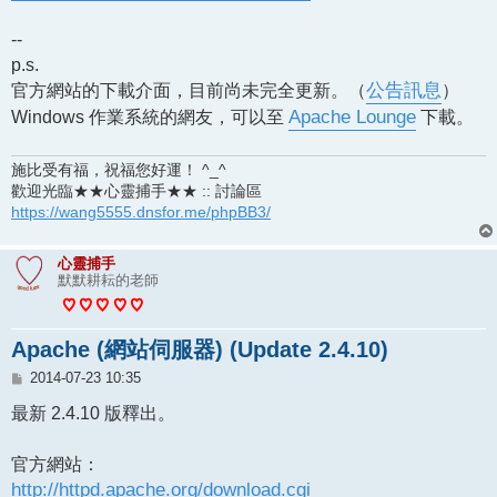
--
p.s.
官方網站的下載介面，目前尚未完全更新。（
公告訊息
）
Windows 作業系統的網友，可以至
Apache Lounge
下載。
施比受有福，祝福您好運！ ^_^
歡迎光臨★★心靈捕手★★ :: 討論區
https://wang5555.dnsfor.me/phpBB3/
心靈捕手
默默耕耘的老師
Apache (網站伺服器) (Update 2.4.10)
文
2014-07-23 10:35
章
最新 2.4.10 版釋出。
官方網站：
http://httpd.apache.org/download.cgi