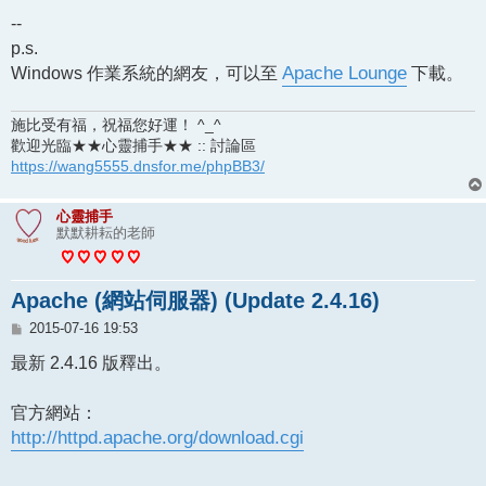
--
p.s.
Windows 作業系統的網友，可以至
Apache Lounge
下載。
施比受有福，祝福您好運！ ^_^
歡迎光臨★★心靈捕手★★ :: 討論區
https://wang5555.dnsfor.me/phpBB3/
心靈捕手
默默耕耘的老師
Apache (網站伺服器) (Update 2.4.16)
文
2015-07-16 19:53
章
最新 2.4.16 版釋出。
官方網站：
http://httpd.apache.org/download.cgi