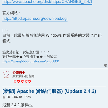
http://www.apache.org/dist/httpd/CHANGES_2.4.1
官方網站：
http://httpd.apache.org/download.cgi
p.s.
目前，此最新版尚無適用 Windows 作業系統的封裝 (*.msi)
程式。
施比受有福，祝福您好運！ ^_^
歡迎光臨★★心靈捕手★★ :: 討論區
https://wang5555.dnsfor.me/phpBB3/
心靈捕手
默默耕耘的老師
[新聞] Apache (網站伺服器) (Update 2.4.2)
文
2012-04-18 10:28
章
最新 2.4.2 版釋出。