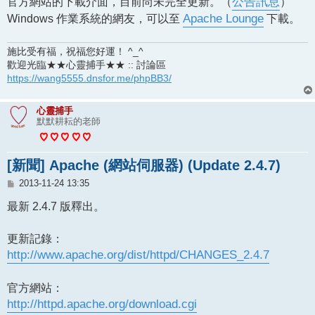
官方網站的下載介面，目前尚未完全更新。（
公告訊息
）
Windows 作業系統的網友，可以至
Apache Lounge
下載。
施比受有福，祝福您好運！ ^_^
歡迎光臨★★心靈捕手★★ :: 討論區
https://wang5555.dnsfor.me/phpBB3/
心靈捕手
默默耕耘的老師
[新聞] Apache (網站伺服器) (Update 2.4.7)
文
2013-11-24 13:35
章
最新 2.4.7 版釋出。
更新記錄：
http://www.apache.org/dist/httpd/CHANGES_2.4.7
官方網站：
http://httpd.apache.org/download.cgi