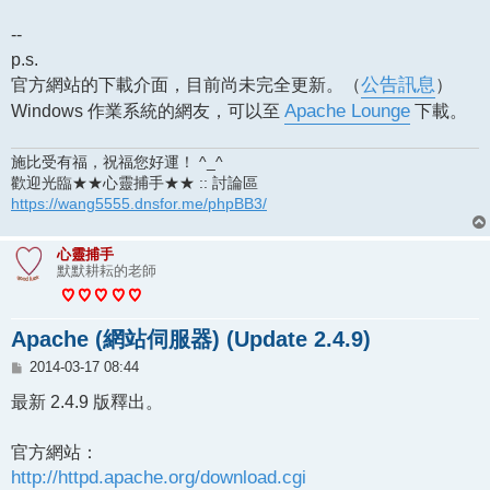
--
p.s.
官方網站的下載介面，目前尚未完全更新。（
公告訊息
）
Windows 作業系統的網友，可以至
Apache Lounge
下載。
施比受有福，祝福您好運！ ^_^
歡迎光臨★★心靈捕手★★ :: 討論區
https://wang5555.dnsfor.me/phpBB3/
心靈捕手
默默耕耘的老師
Apache (網站伺服器) (Update 2.4.9)
文
2014-03-17 08:44
章
最新 2.4.9 版釋出。
官方網站：
http://httpd.apache.org/download.cgi