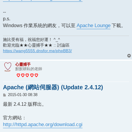
--
p.s.
Windows 作業系統的網友，可以至
Apache Lounge
下載。
施比受有福，祝福您好運！ ^_^
歡迎光臨★★心靈捕手★★ :: 討論區
https://wang5555.dnsfor.me/phpBB3/
心靈捕手
默默耕耘的老師
Apache (網站伺服器) (Update 2.4.12)
文
2015-01-30 08:38
章
最新 2.4.12 版釋出。
官方網站：
http://httpd.apache.org/download.cgi