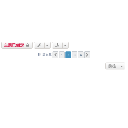
主題已鎖定
1
2
3
4
上一頁
下一頁
54 篇文章
前往