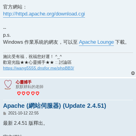
官方網站：
http://httpd.apache.org/download.cgi
--
p.s.
Windows 作業系統的網友，可以至
Apache Lounge
下載。
施比受有福，祝福您好運！ ^_^
歡迎光臨★★心靈捕手★★ :: 討論區
https://wang5555.dnsfor.me/phpBB3/
心靈捕手
默默耕耘的老師
Apache (網站伺服器) (Update 2.4.51)
文
2021-10-12 22:55
章
最新 2.4.51 版釋出。