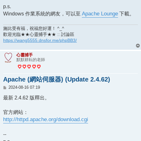
p.s.
Windows 作業系統的網友，可以至
Apache Lounge
下載。
施比受有福，祝福您好運！ ^_^
歡迎光臨★★心靈捕手★★ :: 討論區
https://wang5555.dnsfor.me/phpBB3/
心靈捕手
默默耕耘的老師
Apache (網站伺服器) (Update 2.4.62)
文
2024-08-16 07:19
章
最新 2.4.62 版釋出。
官方網站：
http://httpd.apache.org/download.cgi
--