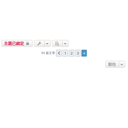
主題已鎖定
1
2
3
4
上一頁
54 篇文章
前往