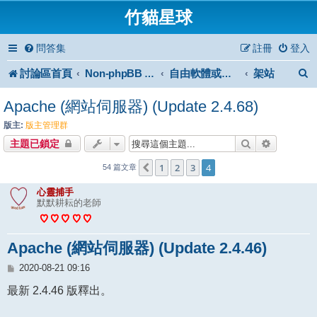
竹貓星球
問答集
註冊
登入
討論區首頁
架站
Non-phpBB specific
自由軟體或免費軟體
Apache (網站伺服器) (Update 2.4.68)
版主:
版主管理群
搜尋
進階搜尋
主題已鎖定
1
2
3
4
上一頁
54 篇文章
心靈捕手
默默耕耘的老師
Apache (網站伺服器) (Update 2.4.46)
文
2020-08-21 09:16
章
最新 2.4.46 版釋出。