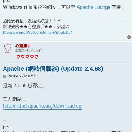
p.s.
Windows 作業系統的網友，可以至
Apache Lounge
下載。
施比受有福，祝福您好運！ ^_^
歡迎光臨★★心靈捕手★★ :: 討論區
https://wang5555.dnsfor.me/phpBB3/
心靈捕手
默默耕耘的老師
Apache (網站伺服器) (Update 2.4.68)
文
2026-07-02 07:25
章
最新 2.4.68 版釋出。
官方網站：
http://httpd.apache.org/download.cgi
--
p.s.