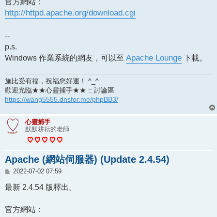
官方網站：
http://httpd.apache.org/download.cgi
--
p.s.
Windows 作業系統的網友，可以至
Apache Lounge
下載。
施比受有福，祝福您好運！ ^_^
歡迎光臨★★心靈捕手★★ :: 討論區
https://wang5555.dnsfor.me/phpBB3/
心靈捕手
默默耕耘的老師
Apache (網站伺服器) (Update 2.4.54)
文
2022-07-02 07:59
章
最新 2.4.54 版釋出。
官方網站：