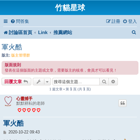
竹貓星球
問答集
註冊
登入
討論區首頁
Link
推薦網站
軍火酷
版主:
版主管理群
版面規則
發表在這個版面的主題或文章，需要版主的核准，會員才可以看見！
搜尋
進階搜尋
回覆文章
1
1
1 篇文章 • 第
頁 (共
頁)
心靈捕手
默默耕耘的老師
軍火酷
文
2020-10-22 09:43
章