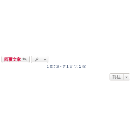
回覆文章
1
1
1 篇文章 • 第
頁 (共
頁)
前往