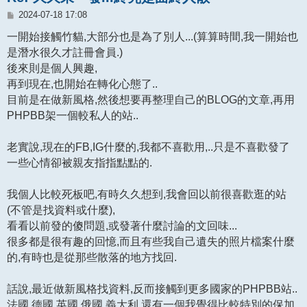
文
2024-07-18 17:08
章
一開始接觸竹貓,大部分也是為了別人...(算算時間,我一開始也
是潛水很久才註冊會員.)
後來則是個人興趣,
再到現在,也開始在轉化心態了..
目前是在做新風格,然後想要再整理自己的BLOG的文章,再用
PHPBB架一個較私人的站..
老實說,現在的FB,IG什麼的,我都不喜歡用,..只是不喜歡發了
一些心情卻被親友指指點點的.
我個人比較死板吧,有時久久想到,我會回以前很喜歡逛的站
(不管是找資料或什麼),
看看以前發的傻問題,或發著什麼討論的文回味...
很多都是很有趣的回憶,而且有些我自己遺失的照片檔案什麼
的,有時也是從那些散落的地方找回.
話說,最近做新風格找資料,反而接觸到更多國家的PHPBB站..
法國,德國,英國,俄國,義大利,還有一個我覺得比較特別的保加