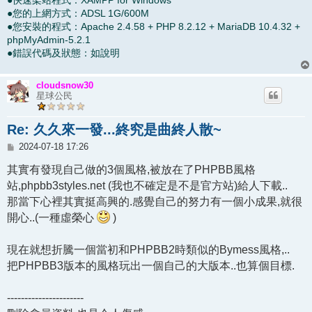
●您的上網方式：ADSL 1G/600M
●您安裝的程式：Apache 2.4.58 + PHP 8.2.12 + MariaDB 10.4.32 +
phpMyAdmin-5.2.1
●錯誤代碼及狀態：如說明
cloudsnow30
星球公民
Re: 久久來一發...終究是曲終人散~
文
2024-07-18 17:26
章
其實有發現自己做的3個風格,被放在了PHPBB風格
站,phpbb3styles.net (我也不確定是不是官方站)給人下載..
那當下心裡其實挺高興的.感覺自己的努力有一個小成果,就很
開心..(一種虛榮心
)
現在就想折騰一個當初和PHPBB2時類似的Bymess風格,..
把PHPBB3版本的風格玩出一個自己的大版本..也算個目標.
----------------------