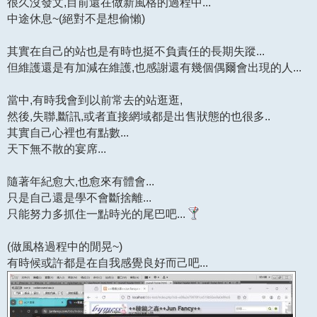
很久沒發文,目前還在做新風格的過程中...
中途休息~(絕對不是想偷懶)
其實在自己的站也是有時也挺不負責任的長期失蹤...
但維護還是有加減在維護,也感謝還有幾個偶爾會出現的人...
當中,有時我會到以前常去的站逛逛,
然後,失聯,斷訊,或者直接網域都是出售狀態的也很多..
其實自己心裡也有點數...
天下無不散的宴席...
隨著年紀愈大,也愈來有體會...
只是自己還是學不會斷捨離...
只能努力多抓住一點時光的尾巴吧...
(做風格過程中的閒晃~)
有時候或許都是在自我感覺良好而己吧...