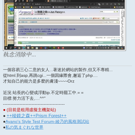
執念消除中...
一個容易三心二意的女人...著迷於網站的製作,但又不專精...
從html.到asp,再跳cgi...一個因緣際會,邂逅了php....
才知自己的能力是多麼的膚淺~~~~Orz
近況:站長的心變成浮動ip.不定時罷工中.= =
目標:努力活下去,....^^"
-----------------------------------------
● (目前是租用虛擬主機架站)
++稜鏡之森++Prism Forest++
●
●
Ayano's Style Test Forum-綾乃的風格測試站
●
私の気まぐれな世界