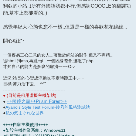
利亞的小站..(所有外國語我都不行,但感謝GOOGLE的翻譯功
能,基本上都能看的..)
感覺年紀大,心態也愈不一樣..但還是一樣的喜歡花花綠綠...
開心就好~
一個容易三心二意的女人...著迷於網站的製作,但又不專精...
從html.到asp,再跳cgi...一個因緣際會,邂逅了php....
才知自己的能力是多麼的膚淺~~~~Orz
近況:站長的心變成浮動ip.不定時罷工中.= =
目標:努力活下去,....^^"
-----------------------------------------
● (目前是租用虛擬主機架站)
++稜鏡之森++Prism Forest++
●
●
Ayano's Style Test Forum-綾乃的風格測試站
●
私の気まぐれな世界
++++自家主機使用++++
●架設主機作業系統：Windows11
●快速架站程式：XAMPP for Windows