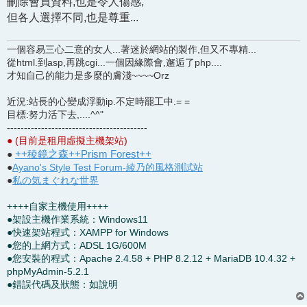
刪除會員資料,也是令人傷感,
但各人選擇不同,也是尊重...
一個容易三心二意的女人...著迷於網站的製作,但又不專精...
從html.到asp,再跳cgi...一個因緣際會,邂逅了php....
才知自己的能力是多麼的膚淺~~~~Orz
近況:站長的心變成浮動ip.不定時罷工中.= =
目標:努力活下去,....^^"
-----------------------------------------
● (目前是租用虛擬主機架站)
++稜鏡之森++Prism Forest++
●
●
Ayano's Style Test Forum-綾乃的風格測試站
●
私の気まぐれな世界
++++自家主機使用++++
●架設主機作業系統：Windows11
●快速架站程式：XAMPP for Windows
●您的上網方式：ADSL 1G/600M
●您安裝的程式：Apache 2.4.58 + PHP 8.2.12 + MariaDB 10.4.32 +
phpMyAdmin-5.2.1
●錯誤代碼及狀態：如說明