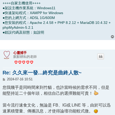
++++自家主機使用++++
●架設主機作業系統：Windows11
●快速架站程式：XAMPP for Windows
●您的上網方式：ADSL 1G/600M
●您安裝的程式：Apache 2.4.58 + PHP 8.2.12 + MariaDB 10.4.32 +
phpMyAdmin-5.2.1
●錯誤代碼及狀態：如說明
心靈捕手
默默耕耘的老師
Re: 久久來一發...終究是曲終人散~
文
2024-07-16 10:51
章
您我幾乎是同時間來到竹貓，也許當時候的需求不同，但是
能堅持近二十個年頭，相信自己的選擇難能可貴！
當今流行速食文化，無論是 FB、IG或 LINE 等，由於可以迅
速累積聲量、傳播訊息，才使得論壇功能較式微。