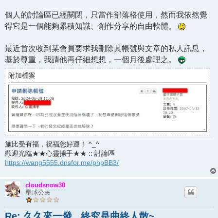
個人的討論區已經關閉，只當作部落格使用，然而我依然覺
得它是一個能夠累積知識、創作分享的自由軟體。
最近首次收到某會員要求我刪除其帳號與文章的私人訊息，
基於尊重，我請他再仔細想想，一個月後處理之。
附加檔案
施比受有福，祝福您好運！ ^_^
歡迎光臨★★心靈捕手★★ :: 討論區
https://wang5555.dnsfor.me/phpBB3/
cloudsnow30
星球公民
Re: 久久來一發...終究是曲終人散~