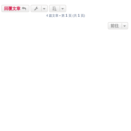
回覆文章
1
1
4 篇文章 • 第
頁 (共
頁)
前往