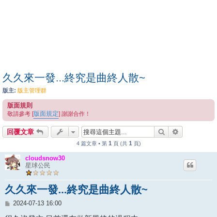
久久來一發...終究是曲終人散~
版主:
版主管理群
版面規則
版面規定
敬請參考 [
] 謝謝合作！
搜尋
進階搜尋
回覆文章
1
1
4 篇文章 • 第
頁 (共
頁)
cloudsnow30
星球公民
久久來一發...終究是曲終人散~
文
2024-07-13 16:00
章