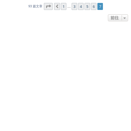
7
7
第
頁 (共
1
3
頁)
4
5
6
7
上一頁
…
93 篇文章
前往