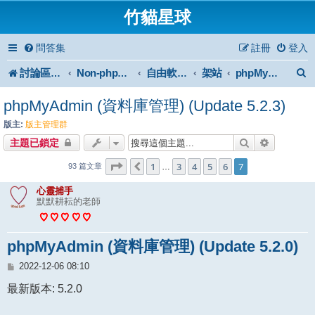
竹貓星球
問答集
註冊
登入
討論區首頁
架站
Non-phpBB specific
自由軟體或免費軟體
phpMyAdmin
phpMyAdmin (資料庫管理) (Update 5.2.3)
版主:
版主管理群
搜尋
進階搜尋
主題已鎖定
7
7
第
頁 (共
1
3
頁)
4
5
6
7
上一頁
…
93 篇文章
心靈捕手
默默耕耘的老師
phpMyAdmin (資料庫管理) (Update 5.2.0)
文
2022-12-06 08:10
章
最新版本: 5.2.0