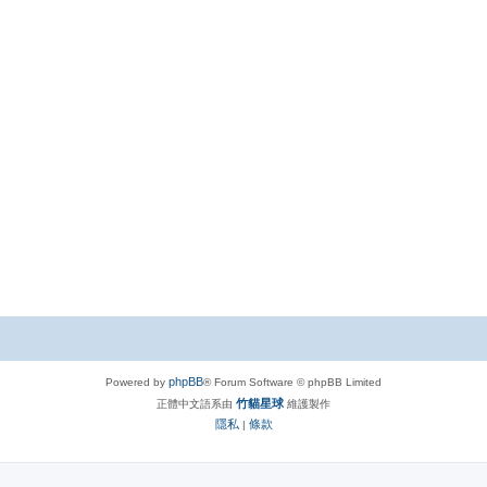
phpBB
Powered by
® Forum Software © phpBB Limited
竹貓星球
正體中文語系由
維護製作
隱私
條款
|