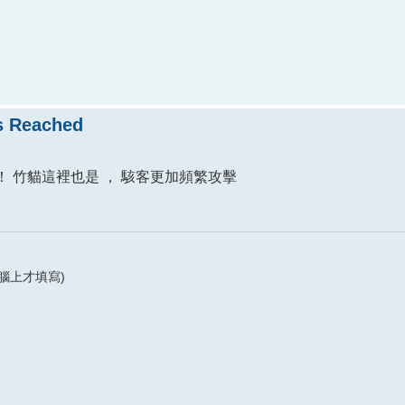
 Reached
 竹貓這裡也是 ， 駭客更加頻繁攻擊
腦上才填寫)