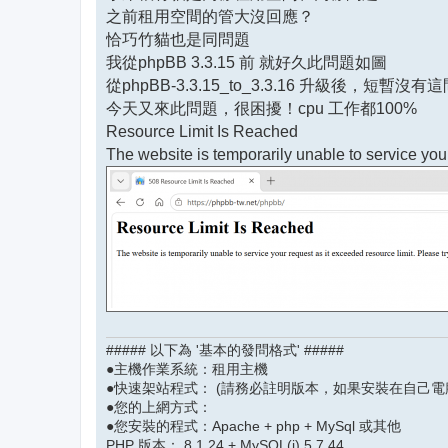
之前租用空間的管大沒回應？
恰巧竹貓也是同問題
我從phpBB 3.3.15 前 就好久此問題如圖
從phpBB-3.3.15_to_3.3.16 升級後，短暫沒有
今天又來此問題，很困擾！cpu 工作都100%
Resource Limit Is Reached
The website is temporarily unable to service your
##### 以下為 '基本的發問格式' #####
●主機作業系統：租用主機
●快速架站程式： (請務必註明版本，如果安裝在自己電
●您的上網方式：
●您安裝的程式：Apache + php + MySql 或其他
PHP 版本： 8.1.24 + MySQL(i) 5.7.44