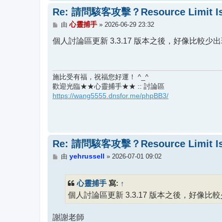
Re: 請問駭客攻擊？Resource Limit Is
文
心靈捕手
由
»
2026-06-29 23:32
章
個人討論區更新 3.3.17 版本之後，好像比較
施比受有福，祝福您好運！ ^_^
歡迎光臨★★心靈捕手★★ :: 討論區
https://wang5555.dnsfor.me/phpBB3/
Re: 請問駭客攻擊？Resource Limit Is
文
yehrussell
由
»
2026-07-01 09:02
章
心靈捕手
↑
寫:
個人討論區更新 3.3.17 版本之後，好像
謝謝老師