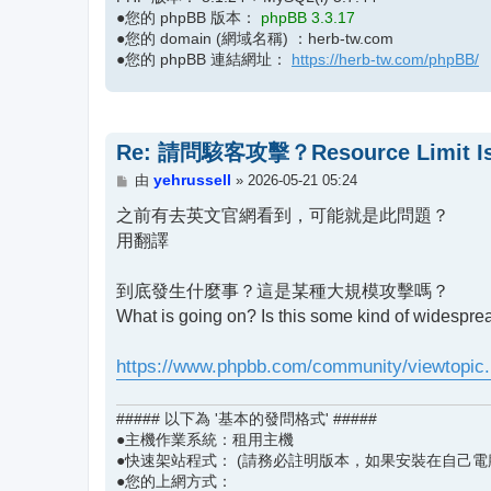
●您的 phpBB 版本：
phpBB 3.3.17
●您的 domain (網域名稱) ：herb-tw.com
●您的 phpBB 連結網址：
https://herb-tw.com/phpBB/
Re: 請問駭客攻擊？Resource Limit Is
文
yehrussell
由
»
2026-05-21 05:24
章
之前有去英文官網看到，可能就是此問題？
用翻譯
到底發生什麼事？這是某種大規模攻擊嗎？
What is going on? Is this some kind of widespre
https://www.phpbb.com/community/viewtopic
##### 以下為 '基本的發問格式' #####
●主機作業系統：租用主機
●快速架站程式： (請務必註明版本，如果安裝在自己電
●您的上網方式：