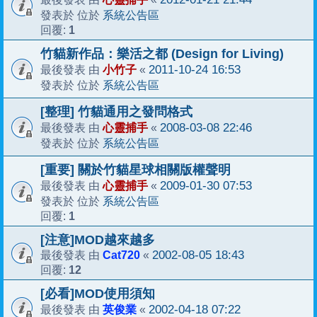
系統公告區
發表於 位於
1
回覆:
竹貓新作品：樂活之都 (Design for Living)
小竹子
2011-10-24 16:53
最後發表 由
«
系統公告區
發表於 位於
[整理] 竹貓通用之發問格式
心靈捕手
2008-03-08 22:46
最後發表 由
«
系統公告區
發表於 位於
[重要] 關於竹貓星球相關版權聲明
心靈捕手
2009-01-30 07:53
最後發表 由
«
系統公告區
發表於 位於
1
回覆:
[注意]MOD越來越多
Cat720
2002-08-05 18:43
最後發表 由
«
12
回覆:
[必看]MOD使用須知
英俊業
2002-04-18 07:22
最後發表 由
«