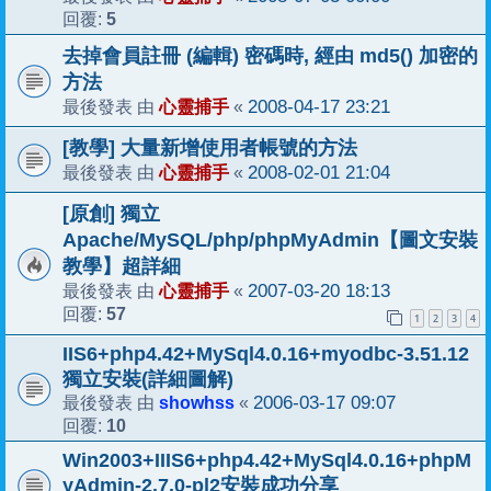
5
回覆:
去掉會員註冊 (編輯) 密碼時, 經由 md5() 加密的
方法
心靈捕手
2008-04-17 23:21
最後發表 由
«
[教學] 大量新增使用者帳號的方法
心靈捕手
2008-02-01 21:04
最後發表 由
«
[原創] 獨立
Apache/MySQL/php/phpMyAdmin【圖文安裝
教學】超詳細
心靈捕手
2007-03-20 18:13
最後發表 由
«
57
回覆:
1
2
3
4
IIS6+php4.42+MySql4.0.16+myodbc-3.51.12
獨立安裝(詳細圖解)
showhss
2006-03-17 09:07
最後發表 由
«
10
回覆:
Win2003+IIIS6+php4.42+MySql4.0.16+phpM
yAdmin-2.7.0-pl2安裝成功分享