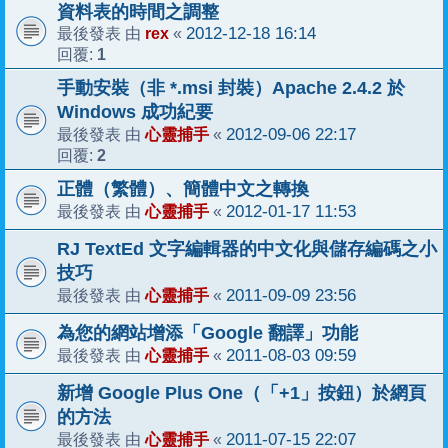
資料表的時間之調整
rex
2012-12-18 16:14
最後發表 由
«
1
回覆:
手動安裝（非 *.msi 封裝）Apache 2.4.2 於
Windows 成功紀要
心靈捕手
2012-09-06 22:17
最後發表 由
«
2
回覆:
正體（繁體）、簡體中文之轉換
心靈捕手
2012-01-17 11:53
最後發表 由
«
RJ TextEd 文字編輯器的中文化與儲存編碼之小
技巧
心靈捕手
2011-09-09 23:56
最後發表 由
«
為您的網站增添「Google 翻譯」功能
心靈捕手
2011-08-03 09:59
最後發表 由
«
新增 Google Plus One（「+1」按鈕）於網頁
的方法
心靈捕手
2011-07-15 22:07
最後發表 由
«