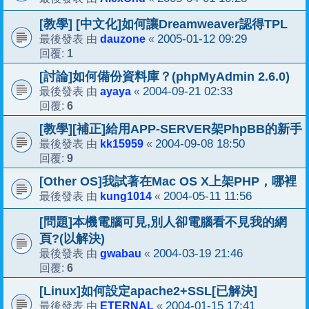
[教學] [中文化]如何讓Dreamweaver認得TPL
dauzone
2005-01-12 09:29
最後發表 由
«
1
回覆:
[討論]如何備份資料庫？(phpMyAdmin 2.6.0)
ayaya
2004-09-21 02:33
最後發表 由
«
6
回覆:
[教學][補正]給用APP-SERVER架PhpBB的新手
kk15959
2004-09-08 18:50
最後發表 由
«
9
回覆:
[Other OS]我試著在Mac OS X上架PHP，哪裡
kung1014
2004-05-11 11:56
最後發表 由
«
[問題]本機電腦可見,別人卻電腦看不見我的網
頁?(以解決)
gwabau
2004-03-19 21:46
最後發表 由
«
6
回覆:
[Linux]如何設定apache2+SSL[已解決]
ETERNAL
2004-01-15 17:41
最後發表 由
«