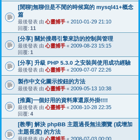
[閒聊]無聊但是不閒的時候寫的 mysql41+概念
篇
心靈捕手
2010-01-29 21:10
最後發表 由
«
11
回覆:
[分享] 關於搜尋引擎來訪的控制與管理
心靈捕手
2009-08-23 15:15
最後發表 由
«
1
回覆:
[分享] 升級 PHP 5.3.0 之安裝與使用成功經驗
心靈捕手
2009-07-07 22:26
最後發表 由
«
製作中文化圖示按鈕的方法
心靈捕手
2009-05-13 10:38
最後發表 由
«
[推薦]一個好用的資料庫還原外掛!!!!
心靈捕手
2008-10-28 22:35
最後發表 由
«
4
回覆:
[教學] 解決 phpBB 主題過長無法瀏覽 (或增加
主題長度) 的方法
心靈捕手
2008-07-03 00:00
最後發表 由
«