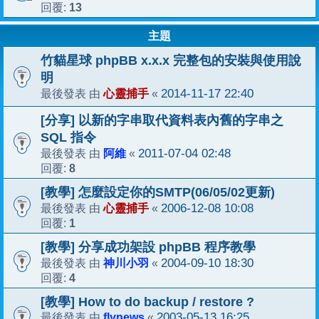
13
回覆:
主題
竹貓星球 phpBB x.x.x 完整包的安裝與使用說
明
心靈捕手
2014-11-17 22:40
最後發表 由
«
[分享] 以新的字串取代資料表內舊的字串之
SQL 指令
阿維
2011-07-04 02:48
最後發表 由
«
8
回覆:
[教學] 怎麼設定你的SMTP(06/05/02更新)
心靈捕手
2006-12-08 10:08
最後發表 由
«
1
回覆:
[教學] 分享成功架設 phpBB 程序教學
神川小羽
2004-09-10 18:30
最後發表 由
«
4
回覆:
[教學] How to do backup / restore ?
flynews
2003-05-13 16:25
最後發表 由
«