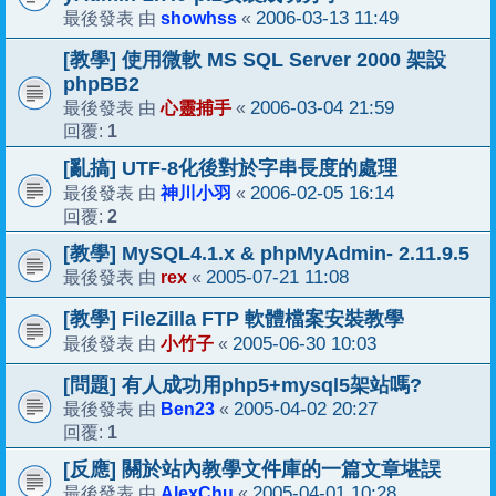
showhss
2006-03-13 11:49
最後發表 由
«
[教學] 使用微軟 MS SQL Server 2000 架設
phpBB2
心靈捕手
2006-03-04 21:59
最後發表 由
«
1
回覆:
[亂搞] UTF-8化後對於字串長度的處理
神川小羽
2006-02-05 16:14
最後發表 由
«
2
回覆:
[教學] MySQL4.1.x & phpMyAdmin- 2.11.9.5
rex
2005-07-21 11:08
最後發表 由
«
[教學] FileZilla FTP 軟體檔案安裝教學
小竹子
2005-06-30 10:03
最後發表 由
«
[問題] 有人成功用php5+mysql5架站嗎?
Ben23
2005-04-02 20:27
最後發表 由
«
1
回覆:
[反應] 關於站內教學文件庫的一篇文章堪誤
AlexChu
2005-04-01 10:28
最後發表 由
«