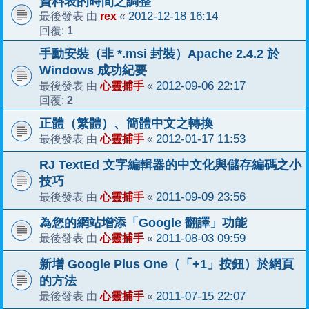
資料表的時間之調整
rex
2012-12-18 16:14
最後發表 由
«
1
回覆:
手動安裝（非 *.msi 封裝）Apache 2.4.2 於
Windows 成功紀要
心靈捕手
2012-09-06 22:17
最後發表 由
«
2
回覆:
正體（繁體）、簡體中文之轉換
心靈捕手
2012-01-17 11:53
最後發表 由
«
RJ TextEd 文字編輯器的中文化與儲存編碼之小
技巧
心靈捕手
2011-09-09 23:56
最後發表 由
«
為您的網站增添「Google 翻譯」功能
心靈捕手
2011-08-03 09:59
最後發表 由
«
新增 Google Plus One（「+1」按鈕）於網頁
的方法
心靈捕手
2011-07-15 22:07
最後發表 由
«