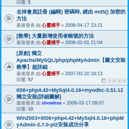
5
回覆:
去掉會員註冊 (編輯) 密碼時, 經由 md5() 加密的
方法
心靈捕手
2008-04-17 23:21
最後發表 由
«
[教學] 大量新增使用者帳號的方法
心靈捕手
2008-02-01 21:04
最後發表 由
«
[原創] 獨立
Apache/MySQL/php/phpMyAdmin【圖文安裝
教學】超詳細
心靈捕手
2007-03-20 18:13
最後發表 由
«
57
回覆:
1
2
3
4
IIS6+php4.42+MySql4.0.16+myodbc-3.51.12
獨立安裝(詳細圖解)
showhss
2006-03-17 09:07
最後發表 由
«
10
回覆:
Win2003+IIIS6+php4.42+MySql4.0.16+phpM
yAdmin-2.7.0-pl2安裝成功分享