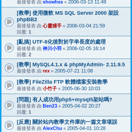
showhss
2006-03-13 11:49
最後發表 由
«
[教學] 使用微軟 MS SQL Server 2000 架設
phpBB2
心靈捕手
2006-03-04 21:59
最後發表 由
«
1
回覆:
[亂搞] UTF-8化後對於字串長度的處理
神川小羽
2006-02-05 16:14
最後發表 由
«
2
回覆:
[教學] MySQL4.1.x & phpMyAdmin- 2.11.9.5
rex
2005-07-21 11:08
最後發表 由
«
[教學] FileZilla FTP 軟體檔案安裝教學
小竹子
2005-06-30 10:03
最後發表 由
«
[問題] 有人成功用php5+mysql5架站嗎?
Ben23
2005-04-02 20:27
最後發表 由
«
1
回覆:
[反應] 關於站內教學文件庫的一篇文章堪誤
AlexChu
2005-04-01 10:28
最後發表 由
«