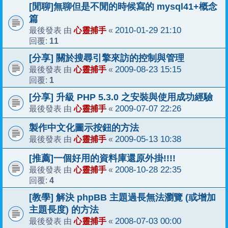
[閒聊]無聊但是不閒的時候寫的 mysql41+概念
篇
心靈捕手
2010-01-29 21:10
最後發表 由
«
11
回覆:
[分享] 關於搜尋引擎來訪的控制與管理
心靈捕手
2009-08-23 15:15
最後發表 由
«
1
回覆:
[分享] 升級 PHP 5.3.0 之安裝與使用成功經驗
心靈捕手
2009-07-07 22:26
最後發表 由
«
製作中文化圖示按鈕的方法
心靈捕手
2009-05-13 10:38
最後發表 由
«
[推薦]一個好用的資料庫還原外掛!!!!
心靈捕手
2008-10-28 22:35
最後發表 由
«
4
回覆:
[教學] 解決 phpBB 主題過長無法瀏覽 (或增加
主題長度) 的方法
心靈捕手
2008-07-03 00:00
最後發表 由
«