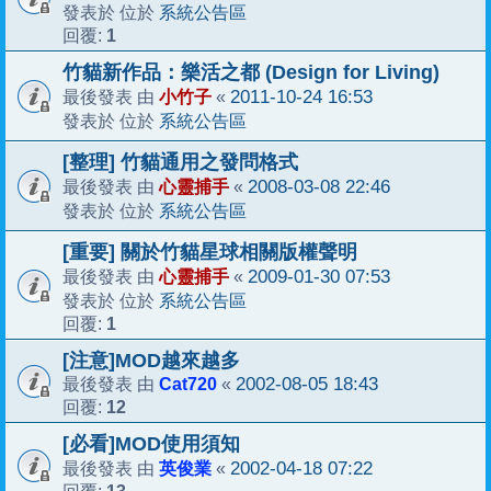
系統公告區
發表於 位於
1
回覆:
竹貓新作品：樂活之都 (Design for Living)
小竹子
2011-10-24 16:53
最後發表 由
«
系統公告區
發表於 位於
[整理] 竹貓通用之發問格式
心靈捕手
2008-03-08 22:46
最後發表 由
«
系統公告區
發表於 位於
[重要] 關於竹貓星球相關版權聲明
心靈捕手
2009-01-30 07:53
最後發表 由
«
系統公告區
發表於 位於
1
回覆:
[注意]MOD越來越多
Cat720
2002-08-05 18:43
最後發表 由
«
12
回覆:
[必看]MOD使用須知
英俊業
2002-04-18 07:22
最後發表 由
«