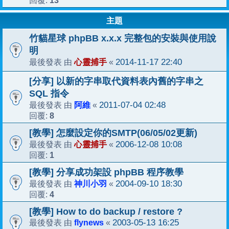
13
回覆:
主題
竹貓星球 phpBB x.x.x 完整包的安裝與使用說
明
心靈捕手
2014-11-17 22:40
最後發表 由
«
[分享] 以新的字串取代資料表內舊的字串之
SQL 指令
阿維
2011-07-04 02:48
最後發表 由
«
8
回覆:
[教學] 怎麼設定你的SMTP(06/05/02更新)
心靈捕手
2006-12-08 10:08
最後發表 由
«
1
回覆:
[教學] 分享成功架設 phpBB 程序教學
神川小羽
2004-09-10 18:30
最後發表 由
«
4
回覆:
[教學] How to do backup / restore ?
flynews
2003-05-13 16:25
最後發表 由
«