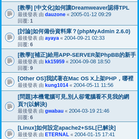
[教學] [中文化]如何讓Dreamweaver認得TPL
dauzone
2005-01-12 09:29
最後發表 由
«
1
回覆:
[討論]如何備份資料庫？(phpMyAdmin 2.6.0)
ayaya
2004-09-21 02:33
最後發表 由
«
6
回覆:
[教學][補正]給用APP-SERVER架PhpBB的新手
kk15959
2004-09-08 18:50
最後發表 由
«
9
回覆:
[Other OS]我試著在Mac OS X上架PHP，哪裡
kung1014
2004-05-11 11:56
最後發表 由
«
[問題]本機電腦可見,別人卻電腦看不見我的網
頁?(以解決)
gwabau
2004-03-19 21:46
最後發表 由
«
6
回覆:
[Linux]如何設定apache2+SSL[已解決]
ETERNAL
2004-01-15 17:41
最後發表 由
«