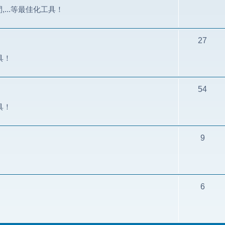
間,...等最佳化工具！
27
具！
54
具！
9
6