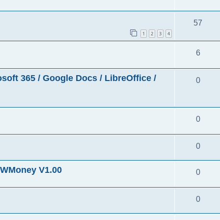
57
1
2
3
4
6
5 / Google Docs / LibreOffice /
0
0
0
ney V1.00
0
0