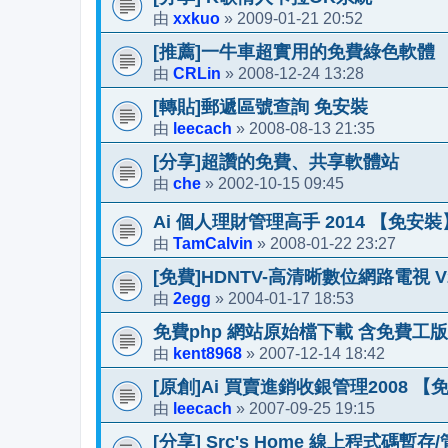
xxkuo
2009-01-21 20:52
由
»
[推薦]一牛車超實用的免費綠色軟體
CRLin
2008-12-24 13:28
由
»
[轉貼]郵遞區號查詢 免安裝
leecach
2008-08-13 21:35
由
»
[分享]超讚的免費、共享軟體站
che
2002-10-15 09:45
由
»
Ai 個人理財管理高手 2014 【免安裝】
TamCalvin
2008-01-22 23:27
由
»
[免費]HDNTV-高清晰數位網路電視 V2.21
2egg
2004-01-17 18:53
由
»
免費php 網站原始檔下載 含免費工版
kent8968
2007-12-14 18:42
由
»
[原創]Ai 買賣進銷收銀管理2008 【
leecach
2007-09-25 19:15
由
»
[分享] Src's Home 線上程式碼暫存