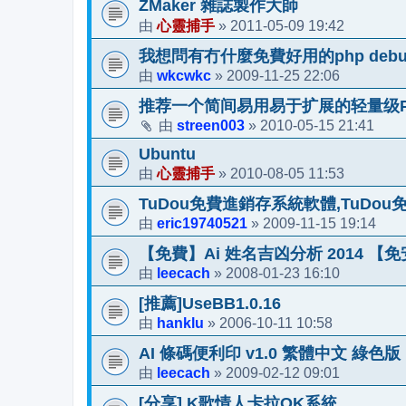
ZMaker 雜誌製作大師
心靈捕手
2011-05-09 19:42
由
»
我想問有冇什麼免費好用的php debug 
wkcwkc
2009-11-25 22:06
由
»
推荐一个简间易用易于扩展的轻量级PHP框架
streen003
2010-05-15 21:41
由
»
Ubuntu
心靈捕手
2010-08-05 11:53
由
»
TuDou免費進銷存系統軟體,TuDo
eric19740521
2009-11-15 19:14
由
»
【免費】Ai 姓名吉凶分析 2014 【
leecach
2008-01-23 16:10
由
»
[推薦]UseBB1.0.16
hanklu
2006-10-11 10:58
由
»
AI 條碼便利印 v1.0 繁體中文 綠色版
leecach
2009-02-12 09:01
由
»
[分享] K歌情人卡拉OK系統