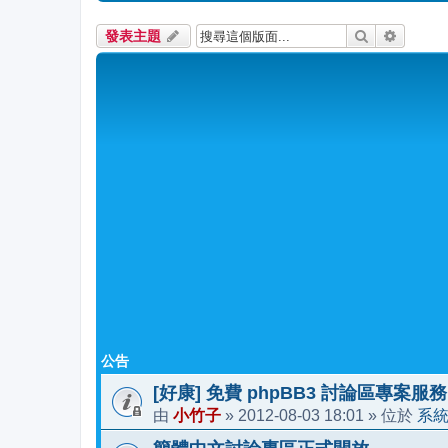
搜尋
進階搜
發表主題
公告
[好康] 免費 phpBB3 討論區專案服務
小竹子
2012-08-03 18:01
系
由
»
» 位於