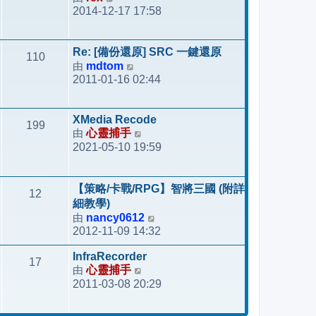
表
2014-12-17 17:58
視
最
後
Re: [備份還原] SRC 一鍵還原
110
發
由
mdtom
檢
表
2011-01-16 02:44
視
最
後
XMedia Recode
199
發
由
心靈捕手
檢
表
2021-05-10 19:59
視
最
後
【策略/卡戰/RPG】智將三國 (附詳
12
發
細教學)
表
由
nancy0612
檢
2012-11-09 14:32
視
最
InfraRecorder
17
後
由
心靈捕手
檢
發
2011-03-08 20:29
視
表
最