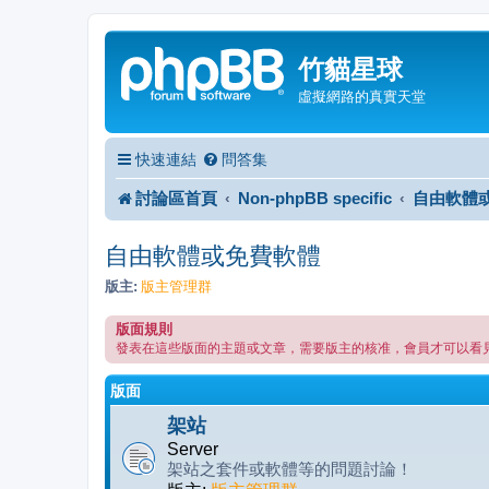
竹貓星球
虛擬網路的真實天堂
快速連結
問答集
討論區首頁
Non-phpBB specific
自由軟體
自由軟體或免費軟體
版主:
版主管理群
版面規則
發表在這些版面的主題或文章，需要版主的核准，會員才可以看
版面
架站
Server
架站之套件或軟體等的問題討論！