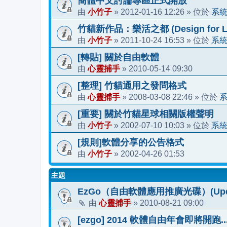
簡體中文討論專區正式開放
小竹子
2012-01-16 12:26
系
由
»
» 位於
竹貓新作品：樂活之都 (Design for Li
小竹子
2011-10-24 16:53
系
由
»
» 位於
[轉貼] 關於自由軟體
心靈捕手
2010-05-14 09:30
由
»
[整理] 竹貓通用之發問格式
心靈捕手
2008-03-08 22:46
由
»
» 位於
[重要] 關於竹貓星球相關版權聲明
小竹子
2002-07-10 10:03
系
由
»
» 位於
[規則]軟體分享的公告格式
小竹子
2002-04-26 01:53
由
»
主題
EzGo（自由軟體應用推廣光碟）(Updat
心靈捕手
2010-08-21 09:00
由
»
[ezgo] 2014 軟體自由年會即將開跑..