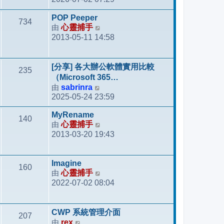
視
最
POP Peeper
734
後
由
心靈捕手
檢
發
2013-05-11 14:58
視
表
最
後
[分享] 各大辦公軟體實用比較
235
發
（Microsoft 365…
表
由
sabrinra
檢
2025-05-24 23:59
視
最
MyRename
140
後
由
心靈捕手
檢
發
2013-03-20 19:43
視
表
最
後
Imagine
160
發
由
心靈捕手
檢
表
2022-07-02 08:04
視
最
後
CWP 系統管理介面
207
發
由
rex
檢