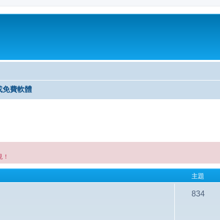
或免費軟體
見！
主題
834