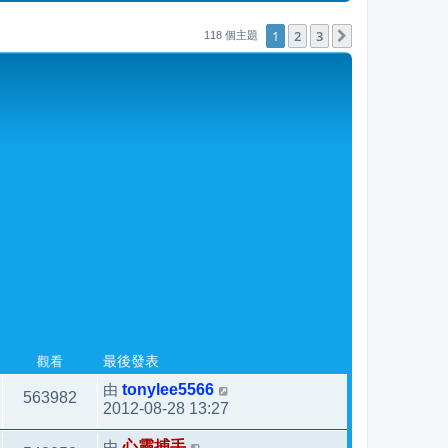
後
發
1
2
3
下一頁
118 個主題
表
觀看
最後發表
由
tonylee5566
563982
2012-08-28 13:27
由
心靈捕手