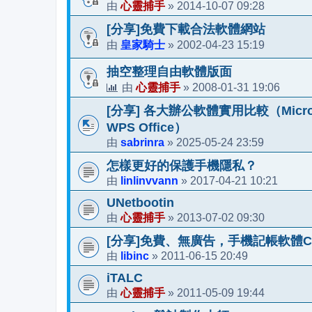
心靈捕手
2014-10-07 09:28
由
»
[分享]免費下載合法軟體網站
皇家騎士
2002-04-23 15:19
由
»
抽空整理自由軟體版面
心靈捕手
2008-01-31 19:06
由
»
[分享] 各大辦公軟體實用比較（Microsoft 36
WPS Office）
sabrinra
2025-05-24 23:59
由
»
怎樣更好的保護手機隱私？
linlinvvann
2017-04-21 10:21
由
»
UNetbootin
心靈捕手
2013-07-02 09:30
由
»
[分享]免費、無廣告，手機記帳軟體CWMo
libinc
2011-06-15 20:49
由
»
iTALC
心靈捕手
2011-05-09 19:44
由
»