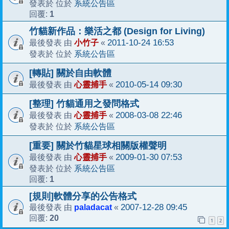
系統公告區
發表於 位於
1
回覆:
竹貓新作品：樂活之都 (Design for Living)
小竹子
2011-10-24 16:53
最後發表 由
«
系統公告區
發表於 位於
[轉貼] 關於自由軟體
心靈捕手
2010-05-14 09:30
最後發表 由
«
[整理] 竹貓通用之發問格式
心靈捕手
2008-03-08 22:46
最後發表 由
«
系統公告區
發表於 位於
[重要] 關於竹貓星球相關版權聲明
心靈捕手
2009-01-30 07:53
最後發表 由
«
系統公告區
發表於 位於
1
回覆:
[規則]軟體分享的公告格式
paladacat
2007-12-28 09:45
最後發表 由
«
20
回覆:
1
2