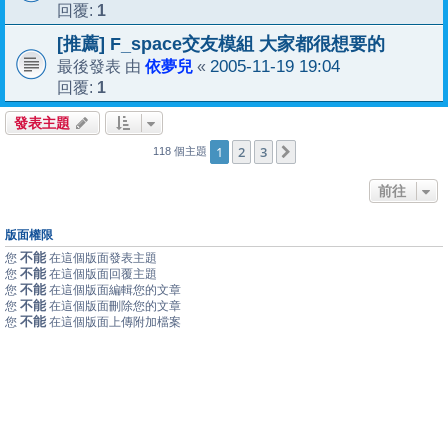
1
回覆:
[推薦] F_space交友模組 大家都很想要的
依夢兒
2005-11-19 19:04
最後發表 由
«
1
回覆:
發表主題
1
2
3
下一頁
118 個主題
前往
版面權限
不能
您
在這個版面發表主題
不能
您
在這個版面回覆主題
不能
您
在這個版面編輯您的文章
不能
您
在這個版面刪除您的文章
不能
您
在這個版面上傳附加檔案