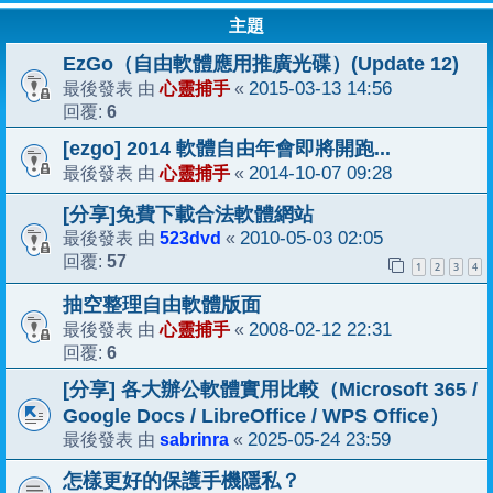
主題
EzGo（自由軟體應用推廣光碟）(Update 12)
心靈捕手
2015-03-13 14:56
最後發表 由
«
6
回覆:
[ezgo] 2014 軟體自由年會即將開跑...
心靈捕手
2014-10-07 09:28
最後發表 由
«
[分享]免費下載合法軟體網站
523dvd
2010-05-03 02:05
最後發表 由
«
57
回覆:
1
2
3
4
抽空整理自由軟體版面
心靈捕手
2008-02-12 22:31
最後發表 由
«
6
回覆:
[分享] 各大辦公軟體實用比較（Microsoft 365 /
Google Docs / LibreOffice / WPS Office）
sabrinra
2025-05-24 23:59
最後發表 由
«
怎樣更好的保護手機隱私？