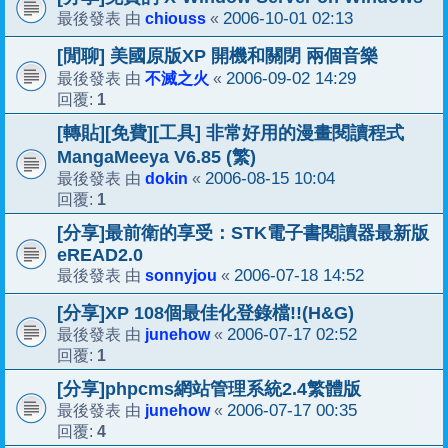
chiouss
2006-10-01 02:13
最後發表 由
«
[閒聊] 美國原版XP 開機和關閉 兩個音樂
不滅之火
2006-09-02 14:29
最後發表 由
«
1
回覆:
[轉貼][免費][工具] 非常好用的漫畫閱讀程式
MangaMeeya V6.85 (繁)
dokin
2006-08-15 10:04
最後發表 由
«
1
回覆:
[分享]最前衛的享受：STK電子書閱讀器最新版
eREAD2.0
sonnyjou
2006-07-18 14:52
最後發表 由
«
[分享]XP 108個最佳化登錄檔!!(H&G)
junehow
2006-07-17 02:52
最後發表 由
«
1
回覆:
[分享]phpcms網站管理系統2.4繁體版
junehow
2006-07-17 00:35
最後發表 由
«
4
回覆: