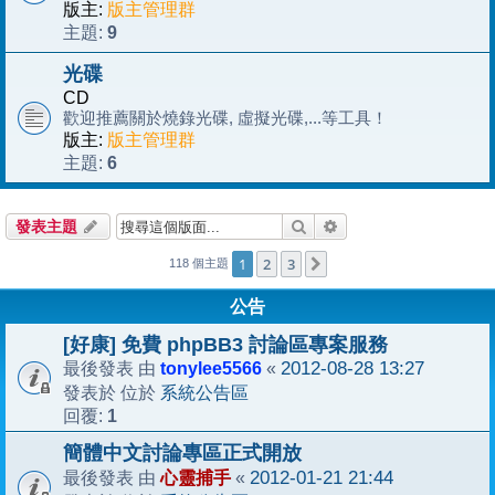
版主:
版主管理群
9
主題:
光碟
CD
歡迎推薦關於燒錄光碟, 虛擬光碟,...等工具！
版主:
版主管理群
6
主題:
搜尋
進階搜尋
發表主題
1
2
3
下一頁
118 個主題
公告
[好康] 免費 phpBB3 討論區專案服務
tonylee5566
2012-08-28 13:27
最後發表 由
«
系統公告區
發表於 位於
1
回覆:
簡體中文討論專區正式開放
心靈捕手
2012-01-21 21:44
最後發表 由
«