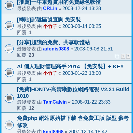
[推薦]一牛車超實用的免費綠色軟體
CRLin
2008-12-24 13:28
最後發表 由
«
[轉貼]郵遞區號查詢 免安裝
小竹子
2008-08-14 08:25
最後發表 由
«
1
回覆:
[分享]超讚的免費、共享軟體站
adonis0808
2008-06-08 21:51
最後發表 由
«
23
回覆:
1
2
Ai 個人理財管理高手 2014 【免安裝】+ KEY
小竹子
2008-01-23 18:00
最後發表 由
«
1
回覆:
[免費]HDNTV-高清晰數位網路電視 V2.21 Build
1010
TamCalvin
2008-01-22 23:33
最後發表 由
«
12
回覆:
免費php 網站原始檔下載 含免費工版 版型 參考
修改
kent8968
2007-12-14 18:42
最後發表 由
«