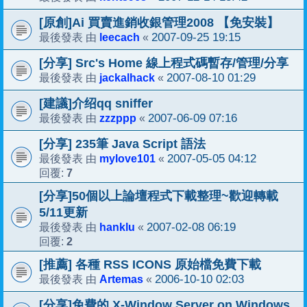
[原創]Ai 買賣進銷收銀管理2008 【免安裝】
leecach
2007-09-25 19:15
最後發表 由
«
[分享] Src's Home 線上程式碼暫存/管理/分享
jackalhack
2007-08-10 01:29
最後發表 由
«
[建議]介绍qq sniffer
zzzppp
2007-06-09 07:16
最後發表 由
«
[分享] 235筆 Java Script 語法
mylove101
2007-05-05 04:12
最後發表 由
«
7
回覆:
[分享]50個以上論壇程式下載整理~歡迎轉載
5/11更新
hanklu
2007-02-08 06:19
最後發表 由
«
2
回覆:
[推薦] 各種 RSS ICONS 原始檔免費下載
Artemas
2006-10-10 02:03
最後發表 由
«
[分享]免費的 X-Window Server on Windows