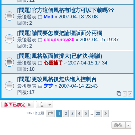
回覆:
[問題]官方這個風格有地方可以下載嗎??
Mett
2007-04-18 23:08
最後發表 由
«
2
回覆:
[問題]請問要怎麼把論壇版面分兩欄
cloudsnow30
2007-04-15 19:37
最後發表 由
«
2
回覆:
[問題]風格版面被撐大(已解決-謝謝)
心靈捕手
2007-04-15 17:34
最後發表 由
«
10
回覆:
[問題]更改風格後無法進入控制台
芝芝
2007-04-14 22:43
最後發表 由
«
17
回覆:
1
2
版面已鎖定
1
28
第
1
頁 (共
2
3
4
頁)
5
28
下一頁
…
1360 個主題
前往