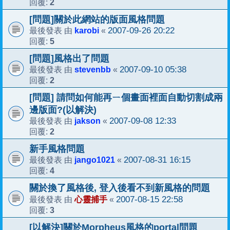
2
回覆:
[問題]關於此網站的版面風格問題
karobi
2007-09-26 20:22
最後發表 由
«
5
回覆:
[問題]風格出了問題
stevenbb
2007-09-10 05:38
最後發表 由
«
2
回覆:
[問題] 請問如何能再ㄧ個畫面裡面自動切割成兩
邊版面?(以解決)
jakson
2007-09-08 12:33
最後發表 由
«
2
回覆:
新手風格問題
jango1021
2007-08-31 16:15
最後發表 由
«
4
回覆:
關於換了風格後, 登入後看不到新風格的問題
心靈捕手
2007-08-15 22:58
最後發表 由
«
3
回覆:
[以解決]關於Morpheus風格的portal問題