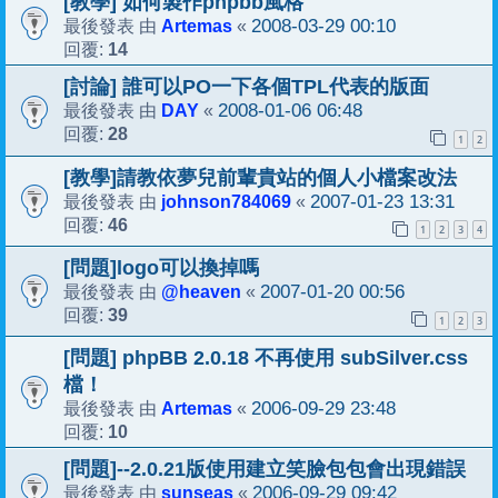
[教學] 如何製作phpbb風格
Artemas
2008-03-29 00:10
最後發表 由
«
14
回覆:
[討論] 誰可以PO一下各個TPL代表的版面
DAY
2008-01-06 06:48
最後發表 由
«
28
回覆:
1
2
[教學]請教依夢兒前輩貴站的個人小檔案改法
johnson784069
2007-01-23 13:31
最後發表 由
«
46
回覆:
1
2
3
4
[問題]logo可以換掉嗎
@heaven
2007-01-20 00:56
最後發表 由
«
39
回覆:
1
2
3
[問題] phpBB 2.0.18 不再使用 subSilver.css
檔！
Artemas
2006-09-29 23:48
最後發表 由
«
10
回覆:
[問題]--2.0.21版使用建立笑臉包包會出現錯誤
sunseas
2006-09-29 09:42
最後發表 由
«