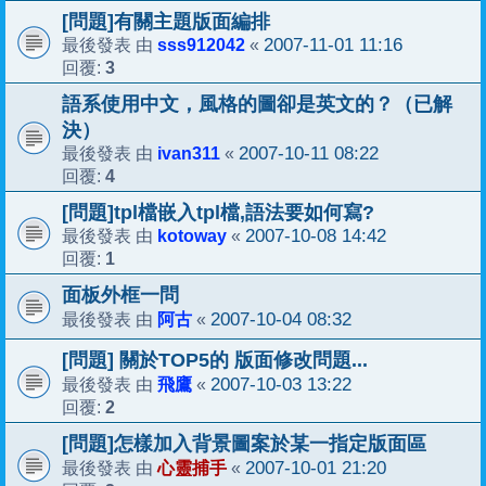
[問題]有關主題版面編排
sss912042
2007-11-01 11:16
最後發表 由
«
3
回覆:
語系使用中文，風格的圖卻是英文的？（已解
決）
ivan311
2007-10-11 08:22
最後發表 由
«
4
回覆:
[問題]tpl檔嵌入tpl檔,語法要如何寫?
kotoway
2007-10-08 14:42
最後發表 由
«
1
回覆:
面板外框一問
阿古
2007-10-04 08:32
最後發表 由
«
[問題] 關於TOP5的 版面修改問題...
飛鷹
2007-10-03 13:22
最後發表 由
«
2
回覆:
[問題]怎樣加入背景圖案於某一指定版面區
心靈捕手
2007-10-01 21:20
最後發表 由
«