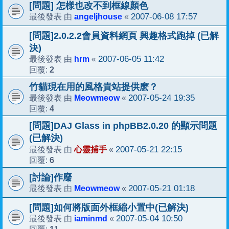
[問題] 怎樣也改不到框線顏色
angeljhouse
2007-06-08 17:57
最後發表 由
«
[問題]2.0.2.2會員資料網頁 興趣格式跑掉 (已解
決)
hrm
2007-06-05 11:42
最後發表 由
«
2
回覆:
竹貓現在用的風格貴站提供麽？
Meowmeow
2007-05-24 19:35
最後發表 由
«
4
回覆:
[問題]DAJ Glass in phpBB2.0.20 的顯示問題
(已解決)
心靈捕手
2007-05-21 22:15
最後發表 由
«
6
回覆:
[討論]作廢
Meowmeow
2007-05-21 01:18
最後發表 由
«
[問題]如何將版面外框縮小置中(已解決)
iaminmd
2007-05-04 10:50
最後發表 由
«
11