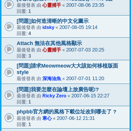
心靈捕手
2007-08-06 23:35
最後發表 由
«
1
回覆:
[問題]如何造清晰的中文化圖示
idsky
2007-08-05 19:14
最後發表 由
«
4
回覆:
Attach 無法在其他風格顯示
心靈捕手
2007-07-03 20:25
最後發表 由
«
3
回覆:
[問題]請求Meowmeow大大該如何移植版面
style
深海油魚
2007-07-01 11:20
最後發表 由
«
[問題]我要怎麼在論壇上放廣告呢!?
Ricky Zero
2007-06-15 22:27
最後發表 由
«
1
回覆:
phpbb官方網的風格下載位址改到哪去了 ?
寒心
2007-06-12 21:31
最後發表 由
«
1
回覆: