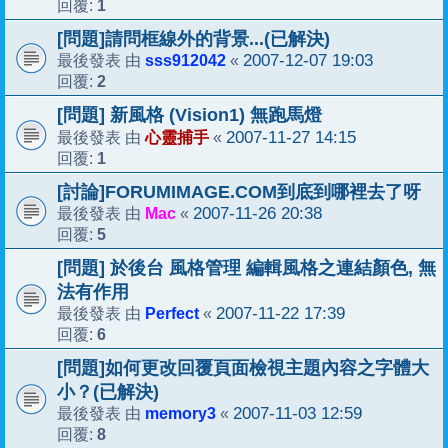
1
回覆:
[問題]請問框線外的背景...(已解決)
sss912042
2007-12-07 19:03
最後發表 由
«
2
回覆:
[問題] 新風格 (Vision1) 無跑馬燈
心靈捕手
2007-11-27 14:15
最後發表 由
«
1
回覆:
[討論]FORUMIMAGE.COM到底到哪裡去了呀
Mac
2007-11-26 20:38
最後發表 由
«
5
回覆:
[問題] 於後台 風格管理 編輯風格之連結顏色, 無
法有作用
Perfect
2007-11-22 17:39
最後發表 由
«
6
回覆:
[問題]如何更改回覆頁面檢視主題內容之字體大
小？(已解決)
memory3
2007-11-03 12:59
最後發表 由
«
8
回覆: