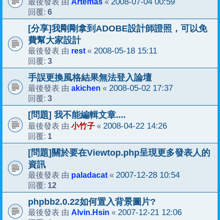
Artemas
2008-07-04 00:59
最後發表 由
«
6
回覆:
[分享]我剛剛拿到ADOBE設計師證照，可以免
費幫大家設計
rest
2008-05-18 15:11
最後發表 由
«
3
回覆:
手誤更換風格結果無法登入論壇
akichen
2008-05-02 17:37
最後發表 由
«
3
回覆:
[問題] 我不能編輯文章....
小竹子
2008-04-22 14:26
最後發表 由
«
1
回覆:
[問題]關於要在Viewtop.php呈現更多發表人的
資訊
paladacat
2007-12-28 10:54
最後發表 由
«
12
回覆:
phpbb2.0.22如何置入背景圖片?
Alvin.Hsin
2007-12-21 12:06
最後發表 由
«