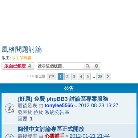
風格問題討論
版主:
版主管理群
搜尋
進階搜尋
版面已鎖定
1
28
第
1
頁 (共
2
3
4
頁)
5
28
下一頁
…
1360 個主題
公告
[好康] 免費 phpBB3 討論區專案服務
tonylee5566
2012-08-28 13:27
最後發表 由
«
系統公告區
發表於 位於
1
回覆:
簡體中文討論專區正式開放
心靈捕手
2012-01-21 21:44
最後發表 由
«