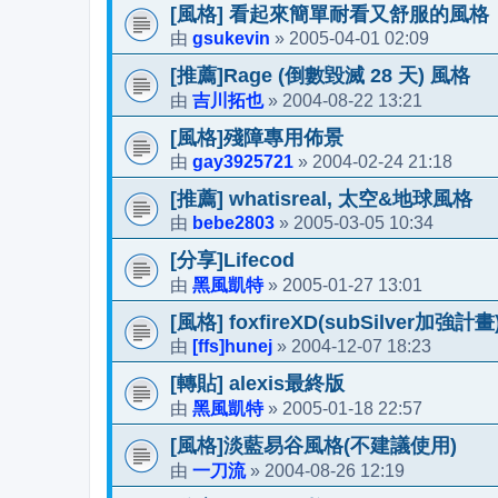
[風格] 看起來簡單耐看又舒服的風格
gsukevin
2005-04-01 02:09
由
»
[推薦]Rage (倒數毀滅 28 天) 風格
吉川拓也
2004-08-22 13:21
由
»
[風格]殘障專用佈景
gay3925721
2004-02-24 21:18
由
»
[推薦] whatisreal, 太空&地球風格
bebe2803
2005-03-05 10:34
由
»
[分享]Lifecod
黑風凱特
2005-01-27 13:01
由
»
[風格] foxfireXD(subSilver加強計畫
[ffs]hunej
2004-12-07 18:23
由
»
[轉貼] alexis最終版
黑風凱特
2005-01-18 22:57
由
»
[風格]淡藍易谷風格(不建議使用)
一刀流
2004-08-26 12:19
由
»