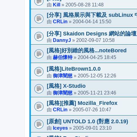
Kill
2005-08-28 11:48
由
»
[分享] 風格展示與下載及 subLinu
CRLin
2004-04-14 15:50
由
»
[分享] Skaidon Designs 網站的論
DannyJ
2002-09-07 10:58
由
»
[風格]好別緻的風格...noteBored
赫伯懷特
2004-04-25 18:45
由
»
[風格]LiteBrown1.0.0
御津闇慈
2005-12-05 12:26
由
»
[風格] X-Studio
御津闇慈
2005-11-21 23:46
由
»
[風格][推薦] Mozilla_Firefox
CRLin
2005-07-26 10:47
由
»
[原創] UNTOLD 1.0 (對應 2.0.19)
Iceyes
2005-09-01 23:10
由
»