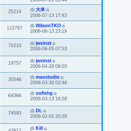
由
大米
25214
2006-07-13 17:43
由
WilsonTKO
112767
2006-06-13 23:19
由
jwxinst
70210
2006-06-05 07:53
由
jwxinst
19757
2006-04-28 08:03
由
maostudio
20546
2006-03-30 02:46
由
oofishg
64366
2006-03-13 16:28
由
DL
74593
2006-02-02 20:28
由
Kill
42817