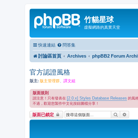
竹貓星球
虛擬網路的真實天堂
快速連結
問答集
討論區首頁
Archives
phpBB2 Forum Archi
官方認證風格
版主:
版主管理群
譯文組
、
版面規則
[2.0.x] Styles Database Releases
請注意！只有發表在
的風
不過，歡迎您製作中文化按鈕圖檔分享！
搜尋
進階
版面已鎖定