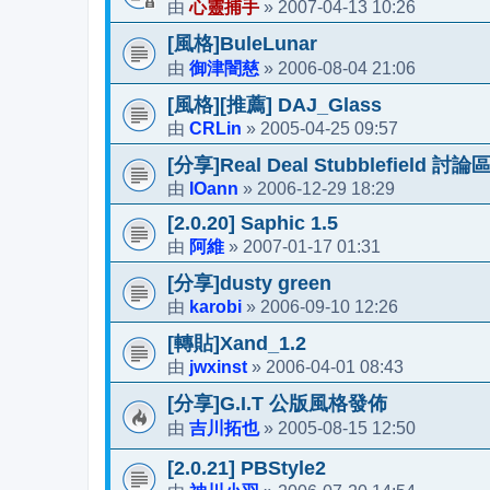
心靈捕手
2007-04-13 10:26
由
»
[風格]BuleLunar
御津闇慈
2006-08-04 21:06
由
»
[風格][推薦] DAJ_Glass
CRLin
2005-04-25 09:57
由
»
[分享]Real Deal Stubblefield 討論
IOann
2006-12-29 18:29
由
»
[2.0.20] Saphic 1.5
阿維
2007-01-17 01:31
由
»
[分享]dusty green
karobi
2006-09-10 12:26
由
»
[轉貼]Xand_1.2
jwxinst
2006-04-01 08:43
由
»
[分享]G.I.T 公版風格發佈
吉川拓也
2005-08-15 12:50
由
»
[2.0.21] PBStyle2