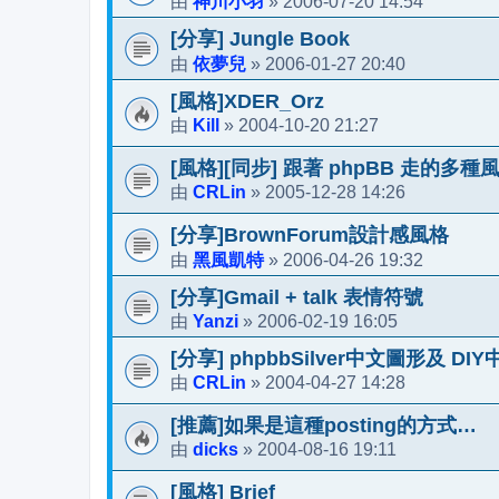
神川小羽
2006-07-20 14:54
由
»
[分享] Jungle Book
依夢兒
2006-01-27 20:40
由
»
[風格]XDER_Orz
Kill
2004-10-20 21:27
由
»
[風格][同步] 跟著 phpBB 走的多種風格(
CRLin
2005-12-28 14:26
由
»
[分享]BrownForum設計感風格
黑風凱特
2006-04-26 19:32
由
»
[分享]Gmail + talk 表情符號
Yanzi
2006-02-19 16:05
由
»
[分享] phpbbSilver中文圖形及 DI
CRLin
2004-04-27 14:28
由
»
[推薦]如果是這種posting的方式…
dicks
2004-08-16 19:11
由
»
[風格] Brief