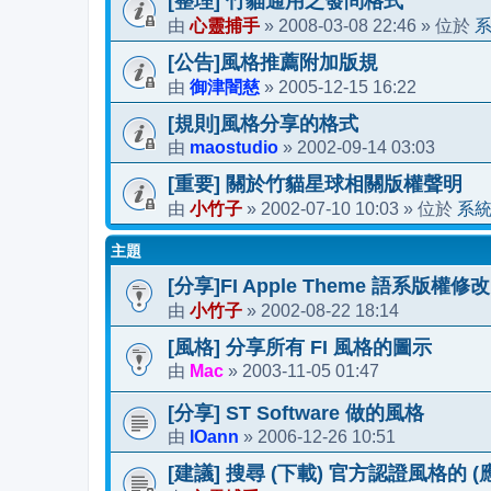
[整理] 竹貓通用之發問格式
心靈捕手
2008-03-08 22:46
由
»
» 位於
[公告]風格推薦附加版規
御津闇慈
2005-12-15 16:22
由
»
[規則]風格分享的格式
maostudio
2002-09-14 03:03
由
»
[重要] 關於竹貓星球相關版權聲明
小竹子
2002-07-10 10:03
系
由
»
» 位於
主題
[分享]FI Apple Theme 語系版權修改
小竹子
2002-08-22 18:14
由
»
[風格] 分享所有 FI 風格的圖示
Mac
2003-11-05 01:47
由
»
[分享] ST Software 做的風格
IOann
2006-12-26 10:51
由
»
[建議] 搜尋 (下載) 官方認證風格的 (