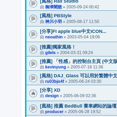
[風格] Rax Studio
御津闇慈
2005-09-24 00:42
由
»
[風格] PBStyle
神川小羽
2005-08-17 11:50
由
»
[分享]FI apple blue中文ICON...
neoathin
2003-05-04 19:06
由
»
[推薦]獨家風格！
gilels
2004-03-31 09:24
由
»
[推薦] 「性感」的控制台主頁 (中文版
kevinyung
2005-07-16 11:36
由
»
[風格] DAJ_Glass 可以用於繁體中
ru03bjo4f
2005-06-24 03:30
由
»
[分享] XD
design
2005-06-09 02:36
由
»
[風格] 推薦 BedBull 賽車網站的論壇
producer
2005-06-28 19:52
由
»