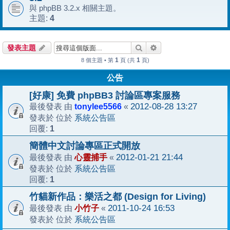
與 phpBB 3.2.x 相關主題。
4
主題:
搜尋
進階搜尋
發表主題
1
1
8 個主題 • 第
頁 (共
頁)
公告
[好康] 免費 phpBB3 討論區專案服務
tonylee5566
2012-08-28 13:27
最後發表 由
«
系統公告區
發表於 位於
1
回覆:
簡體中文討論專區正式開放
心靈捕手
2012-01-21 21:44
最後發表 由
«
系統公告區
發表於 位於
1
回覆:
竹貓新作品：樂活之都 (Design for Living)
小竹子
2011-10-24 16:53
最後發表 由
«
系統公告區
發表於 位於