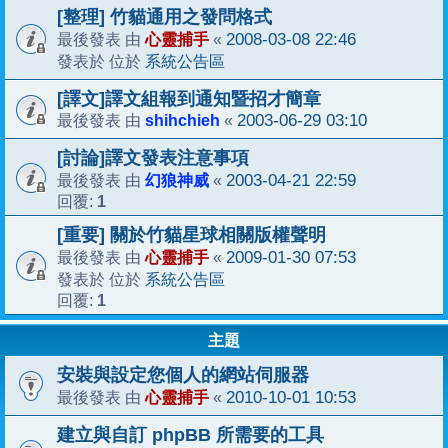
[整理] 竹貓通用之發問格式
心靈捕手
2008-03-08 22:46
最後發表 由
«
系統公告區
發表於 位於
[譯文]譯文組報到通知暨招才簡章
shihchieh
2003-06-29 03:10
最後發表 由
«
[討論]譯文發表注意事項
幻狼神威
2003-04-21 22:59
最後發表 由
«
1
回覆:
[重要] 關於竹貓星球相關版權聲明
心靈捕手
2009-01-30 07:53
最後發表 由
«
系統公告區
發表於 位於
1
回覆:
主題
安裝與設定您個人的網站伺服器
心靈捕手
2010-10-01 10:53
最後發表 由
«
建立與自訂 phpBB 所需要的工具