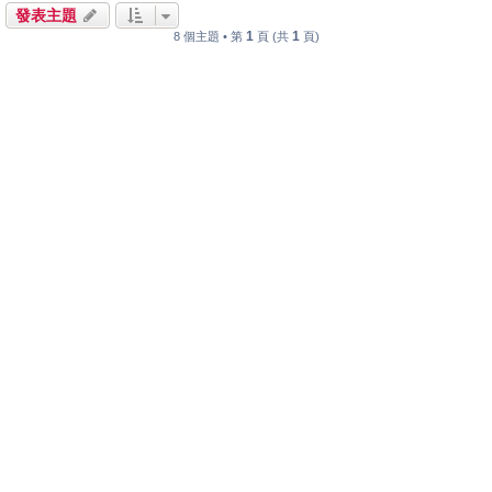
發表主題
1
1
8 個主題 • 第
頁 (共
頁)