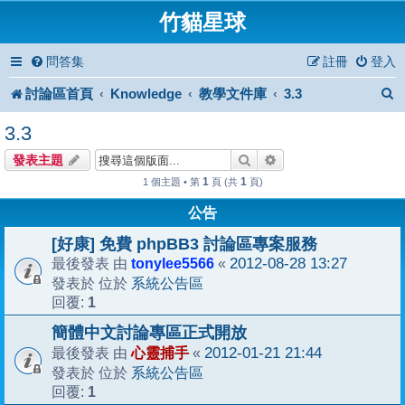
竹貓星球
問答集
註冊
登入
討論區首頁
Knowledge
教學文件庫
3.3
3.3
搜尋
進階搜尋
發表主題
1
1
1 個主題 • 第
頁 (共
頁)
公告
[好康] 免費 phpBB3 討論區專案服務
tonylee5566
2012-08-28 13:27
最後發表 由
«
系統公告區
發表於 位於
1
回覆:
簡體中文討論專區正式開放
心靈捕手
2012-01-21 21:44
最後發表 由
«
系統公告區
發表於 位於
1
回覆: