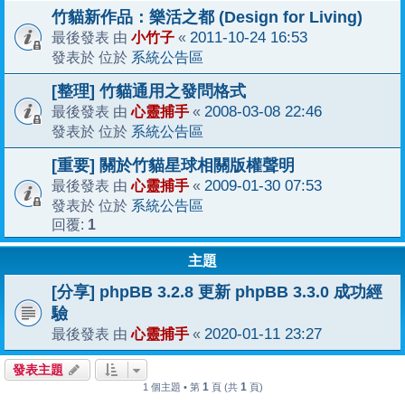
竹貓新作品：樂活之都 (Design for Living)
小竹子
2011-10-24 16:53
最後發表 由
«
系統公告區
發表於 位於
[整理] 竹貓通用之發問格式
心靈捕手
2008-03-08 22:46
最後發表 由
«
系統公告區
發表於 位於
[重要] 關於竹貓星球相關版權聲明
心靈捕手
2009-01-30 07:53
最後發表 由
«
系統公告區
發表於 位於
1
回覆:
主題
[分享] phpBB 3.2.8 更新 phpBB 3.3.0 成功經
驗
心靈捕手
2020-01-11 23:27
最後發表 由
«
發表主題
1
1
1 個主題 • 第
頁 (共
頁)