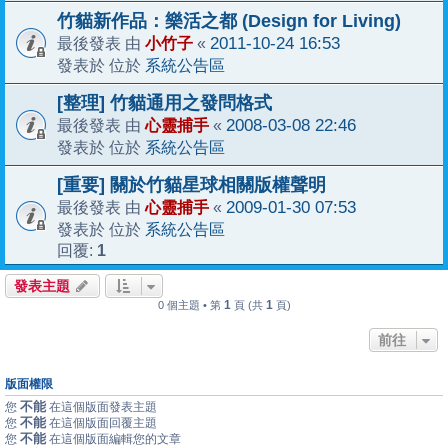
竹貓新作品：樂活之都 (Design for Living)
小竹子
2011-10-24 16:53
最後發表 由
«
系統公告區
發表於 位於
[整理] 竹貓通用之發問格式
心靈捕手
2008-03-08 22:46
最後發表 由
«
系統公告區
發表於 位於
[重要] 關於竹貓星球相關版權聲明
心靈捕手
2009-01-30 07:53
最後發表 由
«
系統公告區
發表於 位於
1
回覆:
發表主題
1
1
0 個主題 • 第
頁 (共
頁)
前往
版面權限
不能
您
在這個版面發表主題
不能
您
在這個版面回覆主題
不能
您
在這個版面編輯您的文章