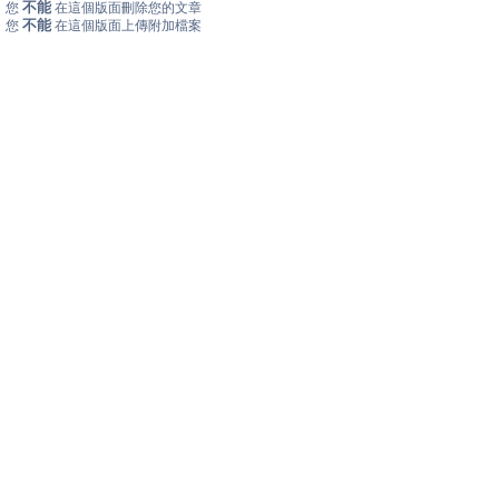
不能
您
在這個版面刪除您的文章
不能
您
在這個版面上傳附加檔案