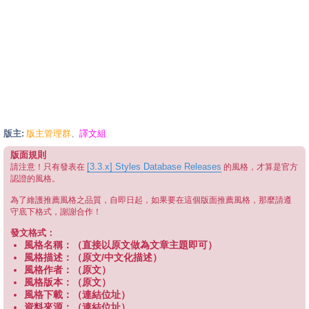
版主:
版主管理群
譯文組
、
版面規則
[3.3.x] Styles Database Releases
請注意！只有發表在
的風格，才算是官方
認證的風格。
為了維護推薦風格之品質，自即日起，如果要在這個版面推薦風格，那麼請遵
守底下格式，謝謝合作！
發文格式：
風格名稱：（直接以原文做為文章主題即可）
風格描述：（原文/中文化描述）
風格作者：（原文）
風格版本：（原文）
風格下載：（連結位址）
資料來源：（連結位址）