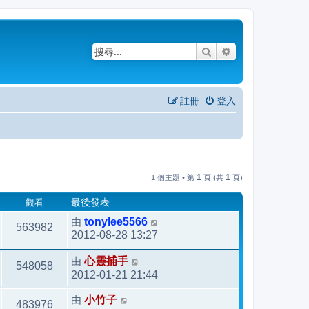
搜尋
進階搜尋
註冊
登入
1
1
1 個主題 • 第
頁 (共
頁)
觀看
最後發表
由
tonylee5566
563982
2012-08-28 13:27
由
心靈捕手
548058
2012-01-21 21:44
由
小竹子
483976