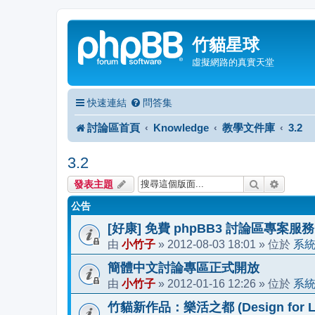
竹貓星球
虛擬網路的真實天堂
快速連結
問答集
討論區首頁
Knowledge
教學文件庫
3.2
3.2
搜尋
進階搜
發表主題
公告
[好康] 免費 phpBB3 討論區專案服務
小竹子
2012-08-03 18:01
系
由
»
» 位於
簡體中文討論專區正式開放
小竹子
2012-01-16 12:26
系
由
»
» 位於
竹貓新作品：樂活之都 (Design for Li