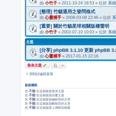
小竹子
2011-10-24 16:53
系
由
»
» 位於
[整理] 竹貓通用之發問格式
心靈捕手
2008-03-08 22:46
由
»
» 位於
[重要] 關於竹貓星球相關版權聲明
小竹子
2002-07-10 10:03
系
由
»
» 位於
主題
[分享] phpBB 3.1.10 更新 phpBB 
心靈捕手
2017-01-15 22:16
由
»
發表主題
回到討論區首頁
版面權限
不能
您
在這個版面發表主題
不能
您
在這個版面回覆主題
不能
您
在這個版面編輯您的文章
不能
您
在這個版面刪除您的文章
不能
您
在這個版面上傳附加檔案