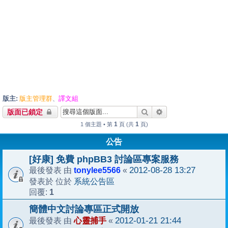
版主:
版主管理群
譯文組
、
搜尋
進階搜尋
版面已鎖定
1
1
1 個主題 • 第
頁 (共
頁)
公告
[好康] 免費 phpBB3 討論區專案服務
tonylee5566
2012-08-28 13:27
最後發表 由
«
系統公告區
發表於 位於
1
回覆:
簡體中文討論專區正式開放
心靈捕手
2012-01-21 21:44
最後發表 由
«