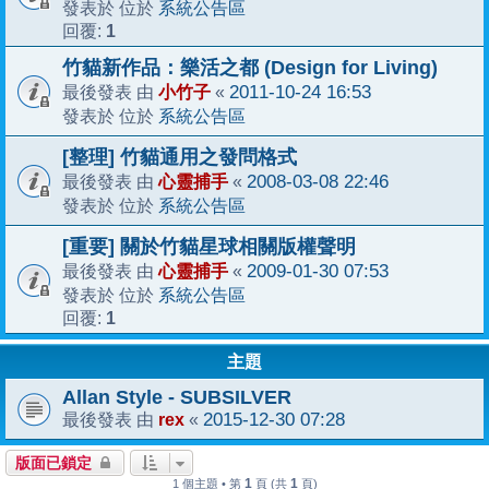
系統公告區
發表於 位於
1
回覆:
竹貓新作品：樂活之都 (Design for Living)
小竹子
2011-10-24 16:53
最後發表 由
«
系統公告區
發表於 位於
[整理] 竹貓通用之發問格式
心靈捕手
2008-03-08 22:46
最後發表 由
«
系統公告區
發表於 位於
[重要] 關於竹貓星球相關版權聲明
心靈捕手
2009-01-30 07:53
最後發表 由
«
系統公告區
發表於 位於
1
回覆:
主題
Allan Style - SUBSILVER
rex
2015-12-30 07:28
最後發表 由
«
版面已鎖定
1
1
1 個主題 • 第
頁 (共
頁)