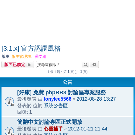
[3.1.x] 官方認證風格
版主:
版主管理群
譯文組
、
搜尋
進階搜尋
版面已鎖定
1
1
1 個主題 • 第
頁 (共
頁)
公告
[好康] 免費 phpBB3 討論區專案服務
tonylee5566
2012-08-28 13:27
最後發表 由
«
系統公告區
發表於 位於
1
回覆:
簡體中文討論專區正式開放
心靈捕手
2012-01-21 21:44
最後發表 由
«