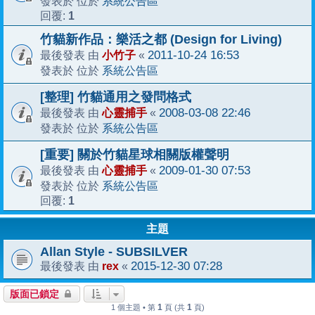
系統公告區
發表於 位於
1
回覆:
竹貓新作品：樂活之都 (Design for Living)
小竹子
2011-10-24 16:53
最後發表 由
«
系統公告區
發表於 位於
[整理] 竹貓通用之發問格式
心靈捕手
2008-03-08 22:46
最後發表 由
«
系統公告區
發表於 位於
[重要] 關於竹貓星球相關版權聲明
心靈捕手
2009-01-30 07:53
最後發表 由
«
系統公告區
發表於 位於
1
回覆:
主題
Allan Style - SUBSILVER
rex
2015-12-30 07:28
最後發表 由
«
版面已鎖定
1
1
1 個主題 • 第
頁 (共
頁)