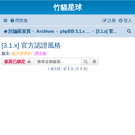
竹貓星球
問答集
註冊
登入
討論區首頁
Archives
phpBB 3.1.x Forum Archive
[3.1.x] 官方認證風格
[3.1.x] 官方認證風格
版主:
版主管理群
譯文組
、
搜尋
進階搜尋
版面已鎖定
1
1
1 個主題 • 第
頁 (共
頁)