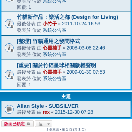
系統公告區
發表於 位於
1
回覆:
竹貓新作品：樂活之都 (Design for Living)
小竹子
2011-10-24 16:53
最後發表 由
«
系統公告區
發表於 位於
[整理] 竹貓通用之發問格式
心靈捕手
2008-03-08 22:46
最後發表 由
«
系統公告區
發表於 位於
[重要] 關於竹貓星球相關版權聲明
心靈捕手
2009-01-30 07:53
最後發表 由
«
系統公告區
發表於 位於
1
回覆:
主題
Allan Style - SUBSILVER
rex
2015-12-30 07:28
最後發表 由
«
版面已鎖定
1
1
1 個主題 • 第
頁 (共
頁)