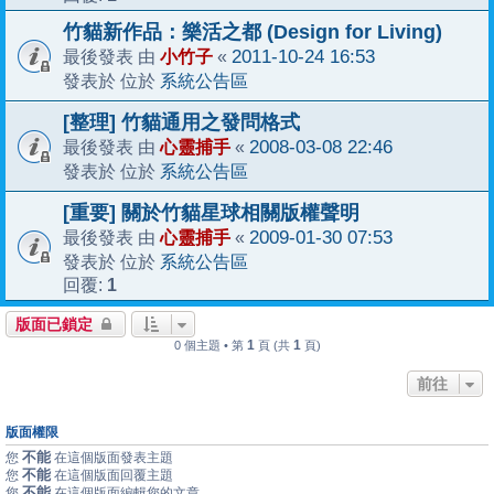
竹貓新作品：樂活之都 (Design for Living)
小竹子
2011-10-24 16:53
最後發表 由
«
系統公告區
發表於 位於
[整理] 竹貓通用之發問格式
心靈捕手
2008-03-08 22:46
最後發表 由
«
系統公告區
發表於 位於
[重要] 關於竹貓星球相關版權聲明
心靈捕手
2009-01-30 07:53
最後發表 由
«
系統公告區
發表於 位於
1
回覆:
版面已鎖定
1
1
0 個主題 • 第
頁 (共
頁)
前往
版面權限
不能
您
在這個版面發表主題
不能
您
在這個版面回覆主題
不能
您
在這個版面編輯您的文章