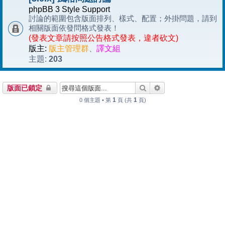
phpBB 3 Style Support
討論的範圍包含版面排列、樣式、配置；外掛問題，請到
相關版面依發問格式發表！
(發表文章請按照公告格式發表，違者砍文)
版主:
版主管理群
、
譯文組
203
主題:
搜尋
進階搜尋
版面已鎖定
1
1
0 個主題 • 第
頁 (共
頁)