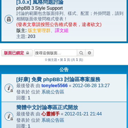
[3.0.x] 風格問題討論
phpBB 3 Style Support
討論的範圍包含版面排列、樣式、配置；外掛問題，請到
相關版面依發問格式發表！
(發表文章請按照公告格式發表，違者砍文)
版主:
版主管理群
、
譯文組
203
主題:
搜尋
進階搜尋
版面已鎖定
1
1
0 個主題 • 第
頁 (共
頁)
公告
[好康] 免費 phpBB3 討論區專案服務
tonylee5566
2012-08-28 13:27
最後發表 由
«
系統公告區
發表於 位於
1
回覆:
簡體中文討論專區正式開放
心靈捕手
2012-01-21 21:44
最後發表 由
«
系統公告區
發表於 位於
1
回覆: