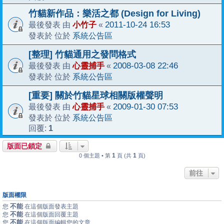
竹貓新作品：樂活之都 (Design for Living)
小竹子
2011-10-24 16:53
最後發表 由
«
系統公告區
發表於 位於
[整理] 竹貓通用之發問格式
心靈捕手
2008-03-08 22:46
最後發表 由
«
系統公告區
發表於 位於
[重要] 關於竹貓星球相關版權聲明
心靈捕手
2009-01-30 07:53
最後發表 由
«
系統公告區
發表於 位於
1
回覆:
版面已鎖定
1
1
0 個主題 • 第
頁 (共
頁)
前往
版面權限
不能
您
在這個版面發表主題
不能
您
在這個版面回覆主題
不能
您
在這個版面編輯您的文章