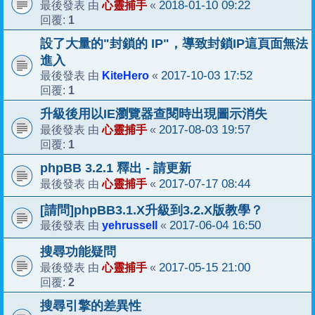
心靈捕手
2018-01-10 09:22
最後發表 由
«
1
回覆:
設了大量的"封鎖的 IP"，導致封鎖IP這頁面無法
進入
KiteHero
2017-10-03 17:52
最後發表 由
«
1
回覆:
升級後用以IE瀏覽器查閱時出現圖示消失
心靈捕手
2017-08-03 19:57
最後發表 由
«
1
回覆:
phpBB 3.2.1 釋出 - 請更新
心靈捕手
2017-07-17 08:44
最後發表 由
«
[請問]phpBB3.1.X升級到3.2.X版教學？
yehrussell
2017-06-04 16:50
最後發表 由
«
搜尋功能疑問
心靈捕手
2017-05-15 21:00
最後發表 由
«
2
回覆:
搜尋引擎的差異性