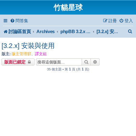
竹貓星球
問答集
註冊
登入
討論區首頁
Archives
phpBB 3.2.x Forum Archive
[3.2.x] 安裝與使用
[3.2.x] 安裝與使用
版主:
版主管理群
譯文組
、
搜尋
進階搜尋
版面已鎖定
1
1
35 個主題 • 第
頁 (共
頁)