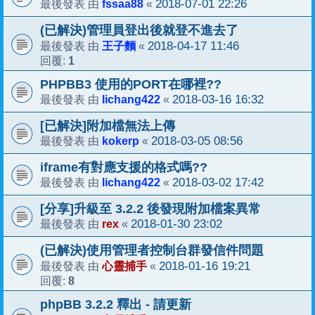
fssaa88
2018-07-01 22:26
最後發表 由
«
(已解決)管理員登出後就登不進去了
王子麵
2018-04-17 11:46
最後發表 由
«
1
回覆:
PHPBB3 使用的PORT在哪裡??
lichang422
2018-03-16 16:32
最後發表 由
«
[已解決]附加檔無法上傳
kokerp
2018-03-05 08:56
最後發表 由
«
iframe有對應支援的格式嗎??
lichang422
2018-03-02 17:42
最後發表 由
«
[分享]升級至 3.2.2 後發現附加檔案異常
rex
2018-01-30 23:02
最後發表 由
«
(已解決)使用管理者控制台群發信件問題
心靈捕手
2018-01-16 19:21
最後發表 由
«
8
回覆:
phpBB 3.2.2 釋出 - 請更新