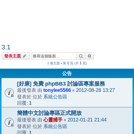
3.1
搜尋
進階搜尋
發表主題
1
1
1 個主題 • 第
頁 (共
頁)
公告
[好康] 免費 phpBB3 討論區專案服務
tonylee5566
2012-08-28 13:27
最後發表 由
«
系統公告區
發表於 位於
1
回覆:
簡體中文討論專區正式開放
心靈捕手
2012-01-21 21:44
最後發表 由
«
系統公告區
發表於 位於
1
回覆: