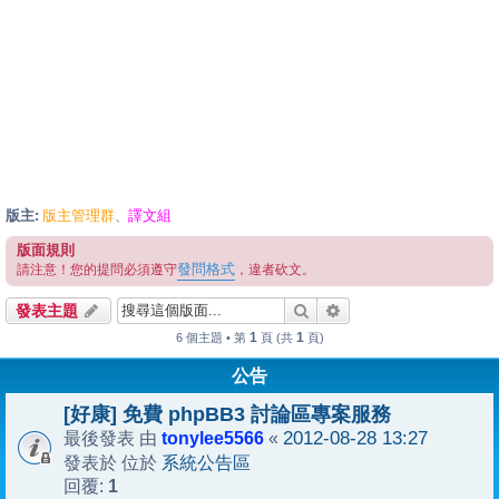
版主:
版主管理群
譯文組
、
版面規則
發問格式
請注意！您的提問必須遵守
，違者砍文。
搜尋
進階搜尋
發表主題
1
1
6 個主題 • 第
頁 (共
頁)
公告
[好康] 免費 phpBB3 討論區專案服務
tonylee5566
2012-08-28 13:27
最後發表 由
«
系統公告區
發表於 位於
1
回覆: