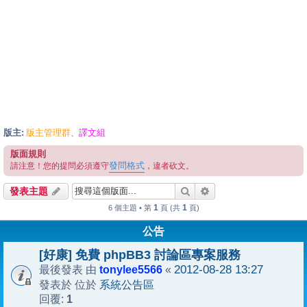
版主:
版主管理群
譯文組
、
版面規則
發問格式
請注意！您的提問必須遵守
，違者砍文。
搜尋
進階搜尋
發表主題
1
1
6 個主題 • 第
頁 (共
頁)
公告
[好康] 免費 phpBB3 討論區專案服務
tonylee5566
2012-08-28 13:27
最後發表 由
«
系統公告區
發表於 位於
1
回覆: