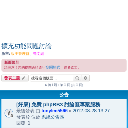
擴充功能問題討論
版主:
版主管理群
譯文組
、
版面規則
發問格式
請注意！您的提問必須遵守
，違者砍文。
搜尋
進階搜尋
發表主題
1
1
6 個主題 • 第
頁 (共
頁)
公告
[好康] 免費 phpBB3 討論區專案服務
tonylee5566
2012-08-28 13:27
最後發表 由
«
系統公告區
發表於 位於
1
回覆: