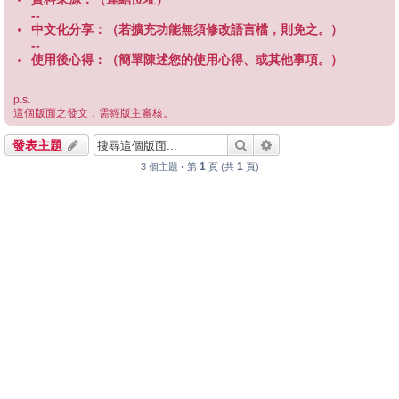
--
中文化分享：（若擴充功能無須修改語言檔，則免之。）
--
使用後心得：（簡單陳述您的使用心得、或其他事項。）
p.s.
這個版面之發文，需經版主審核。
搜尋
進階搜尋
發表主題
1
1
3 個主題 • 第
頁 (共
頁)