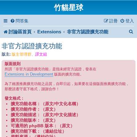
竹貓星球
問答集
註冊
登入
討論區首頁
Extensions
非官方認證擴充功能
非官方認證擴充功能
版主:
版主管理群
譯文組
、
版面規則
所謂「非官方認證擴充功能」是指未經官方認證，發表在
Extensions in Development
版面的擴充功能。
為了維護推薦擴充功能之品質，自即日起，如果要在這個版面推薦擴充功能，
那麼請遵守底下格式，謝謝合作！
發文格式：
擴充功能名稱：（原文/中文化名稱）
擴充功能作者：（原文）
擴充功能描述：（原文/中文化描述）
擴充功能版本：（原文）
可適用的 phpBB 版本：（原文）
擴充功能下載：（連結位址）
資料來源：（連結位址）