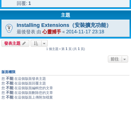
1
回覆:
主題
Installing Extensions（安裝擴充功能）
心靈捕手
2014-11-17 23:18
最後發表 由
«
發表主題
1
1
1 個主題 • 第
頁 (共
頁)
前往
版面權限
不能
您
在這個版面發表主題
不能
您
在這個版面回覆主題
不能
您
在這個版面編輯您的文章
不能
您
在這個版面刪除您的文章
不能
您
在這個版面上傳附加檔案