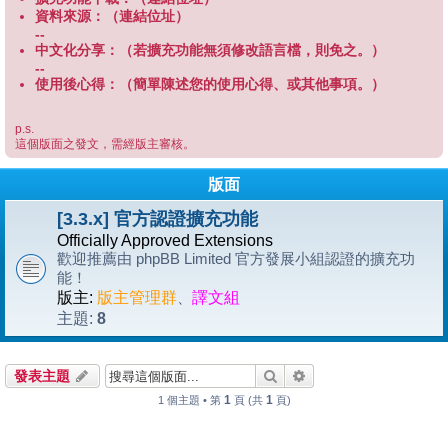
資料來源：（連結位址）
--
中文化分享：（若擴充功能無須修改語言檔，則免之。）
--
使用後心得：（簡單陳述您的使用心得、或其他事項。）
p.s.
這個版面之發文，需經版主審核。
版面
[3.3.x] 官方認證擴充功能
Officially Approved Extensions
歡迎推薦由 phpBB Limited 官方發展小組認證的擴充功
能！
版主:
版主管理群
、
譯文組
8
主題:
搜尋
進階搜尋
發表主題
1
1
1 個主題 • 第
頁 (共
頁)