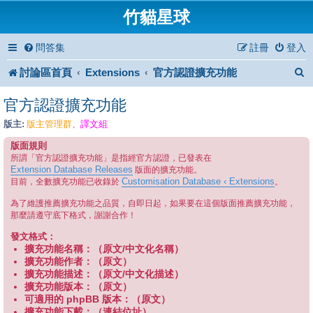
竹貓星球
問答集
註冊
登入
討論區首頁
Extensions
官方認證擴充功能
官方認證擴充功能
版主:
版主管理群
譯文組
、
版面規則
所謂「官方認證擴充功能」是指經官方認證，已發表在
Extension Database Releases
版面的擴充功能。
Customisation Database ‹ Extensions
目前，全數擴充功能已收錄於
。
為了維護推薦擴充功能之品質，自即日起，如果要在這個版面推薦擴充功能，
那麼請遵守底下格式，謝謝合作！
發文格式：
擴充功能名稱：（原文/中文化名稱）
擴充功能作者：（原文）
擴充功能描述：（原文/中文化描述）
擴充功能版本：（原文）
可適用的 phpBB 版本：（原文）
擴充功能下載：（連結位址）