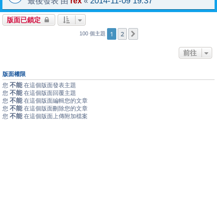
rex
2014-11-09 19:37
最後發表 由
«
版面已鎖定
1
2
下一頁
100 個主題
前往
版面權限
不能
您
在這個版面發表主題
不能
您
在這個版面回覆主題
不能
您
在這個版面編輯您的文章
不能
您
在這個版面刪除您的文章
不能
您
在這個版面上傳附加檔案