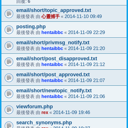
6
回覆:
email/short/topic_approved.txt
心靈捕手
2014-11-10 09:49
最後發表 由
«
posting.php
hentaibbc
2014-11-09 22:29
最後發表 由
«
email/short/privmsg_notify.txt
hentaibbc
2014-11-09 21:20
最後發表 由
«
email/short/post_disapproved.txt
hentaibbc
2014-11-09 21:12
最後發表 由
«
email/short/post_approved.txt
hentaibbc
2014-11-09 21:07
最後發表 由
«
email/short/newtopic_notify.txt
hentaibbc
2014-11-09 21:06
最後發表 由
«
viewforum.php
rex
2014-11-09 19:46
最後發表 由
«
search_synonyms.php