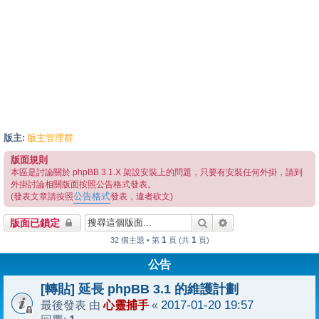
版主:
版主管理群
版面規則
本區是討論關於 phpBB 3.1.X 架設安裝上的問題，只要有安裝任何外掛，請到
外掛討論相關版面按照公告格式發表。
公告格式
(發表文章請按照
發表，違者砍文)
搜尋
進階搜尋
版面已鎖定
1
1
32 個主題 • 第
頁 (共
頁)
公告
[轉貼] 延長 phpBB 3.1 的維護計劃
心靈捕手
2017-01-20 19:57
最後發表 由
«