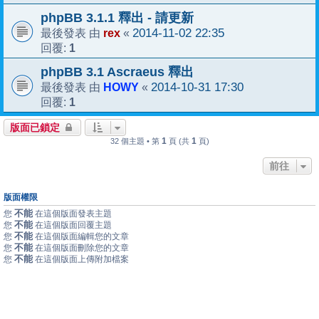
phpBB 3.1.1 釋出 - 請更新
rex
2014-11-02 22:35
最後發表 由
«
1
回覆:
phpBB 3.1 Ascraeus 釋出
HOWY
2014-10-31 17:30
最後發表 由
«
1
回覆:
版面已鎖定
1
1
32 個主題 • 第
頁 (共
頁)
前往
版面權限
不能
您
在這個版面發表主題
不能
您
在這個版面回覆主題
不能
您
在這個版面編輯您的文章
不能
您
在這個版面刪除您的文章
不能
您
在這個版面上傳附加檔案