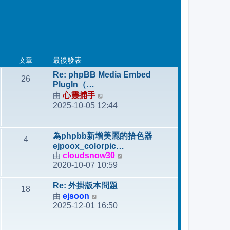
文章
最後發表
Re: phpBB Media Embed
26
PlugIn（…
由
心靈捕手
檢
2025-10-05 12:44
視
最
後
為phpbb新增美麗的拾色器
4
發
ejpoox_colorpic…
表
由
cloudsnow30
檢
2020-10-07 10:59
視
最
Re: 外掛版本問題
18
後
由
ejsoon
檢
發
2025-12-01 16:50
視
表
最
後