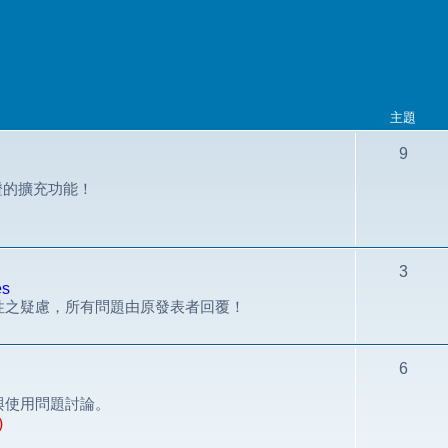
主題
9
組認證的擴充功能！
3
es
性之疑慮，所有問題由原發表者回覆！
6
與使用問題討論。
)