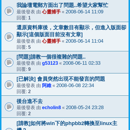
我論壇電郵方面出了問題..希望大家幫忙
心靈捕手
2008-06-14 11:09
最後發表 由
«
1
回覆:
還原資料庫後，文章數目有顯示，但進入版面卻
顯示[這個版面目前沒有文章]
心靈捕手
2008-06-14 11:04
最後發表 由
«
5
回覆:
[問題]請教一個很複雜的問題..
g53123
2008-06-11 02:33
最後發表 由
«
9
回覆:
[已解決] 會員突然出現不能發言的問題
阿維
2008-06-08 22:34
最後發表 由
«
2
回覆:
後台進不去
echolin8
2008-05-24 23:28
最後發表 由
«
2
回覆:
[請教]如何將win下的phpbb2轉換至linux主