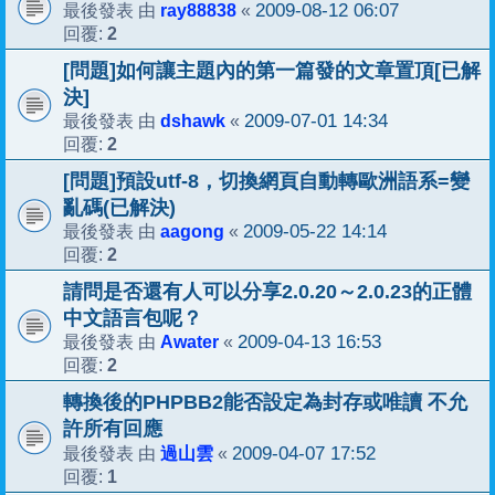
ray88838
2009-08-12 06:07
最後發表 由
«
2
回覆:
[問題]如何讓主題內的第一篇發的文章置頂[已解
決]
dshawk
2009-07-01 14:34
最後發表 由
«
2
回覆:
[問題]預設utf-8，切換網頁自動轉歐洲語系=變
亂碼(已解決)
aagong
2009-05-22 14:14
最後發表 由
«
2
回覆:
請問是否還有人可以分享2.0.20～2.0.23的正體
中文語言包呢？
Awater
2009-04-13 16:53
最後發表 由
«
2
回覆:
轉換後的PHPBB2能否設定為封存或唯讀 不允
許所有回應
過山雲
2009-04-07 17:52
最後發表 由
«
1
回覆: