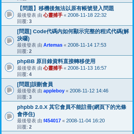
【問題】移機後無法以原有帳號登入問題
心靈捕手
2008-11-18 22:32
最後發表 由
«
3
回覆:
[問題] Code代碼內如何顯示完整的程式代碼(解
決囉)
Artemas
2008-11-14 17:53
最後發表 由
«
2
回覆:
phpBB 原目錄資料直接轉移使用
心靈捕手
2008-11-13 16:57
最後發表 由
«
4
回覆:
[問題]誤刪會員
appleboy
2008-11-12 14:46
最後發表 由
«
3
回覆:
phpbb 2.0.X 其它會員不能註冊(網頁下的光條
會停住)
f454017
2008-11-04 16:20
最後發表 由
«
2
回覆: