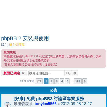
phpBB 2 安裝與使用
版主:
版主管理群
版面規則
本區是討論關於 phpBB 2.0.X 架設安裝上的問題，只要有安裝任何外掛，請到
外掛討論相關版面按照公告格式發表。
(發表文章請按照公告格式發表，違者砍文)
搜尋
進階搜尋
版面已鎖定
1
188
第
1
頁 (共
2
3
4
頁)
5
188
下一頁
…
9359 個主題
公告
[好康] 免費 phpBB3 討論區專案服務
tonylee5566
2012-08-28 13:27
最後發表 由
«