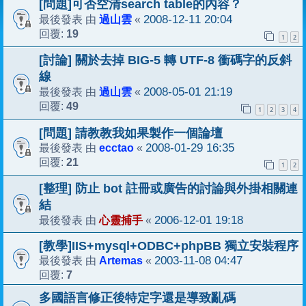
[問題]可否空清search table的內容？
過山雲
2008-12-11 20:04
最後發表 由
«
19
回覆:
1
2
[討論] 關於去掉 BIG-5 轉 UTF-8 衝碼字的反斜
線
過山雲
2008-05-01 21:19
最後發表 由
«
49
回覆:
1
2
3
4
[問題] 請教教我如果製作一個論壇
ecctao
2008-01-29 16:35
最後發表 由
«
21
回覆:
1
2
[整理] 防止 bot 註冊或廣告的討論與外掛相關連
結
心靈捕手
2006-12-01 19:18
最後發表 由
«
[教學]IIS+mysql+ODBC+phpBB 獨立安裝程序
Artemas
2003-11-08 04:47
最後發表 由
«
7
回覆:
多國語言修正後特定字還是導致亂碼