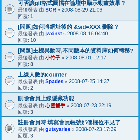
可否讓gif格式圖檔在論壇中顯示動畫效果？
SCR
2008-08-29 21:06
最後發表 由
«
1
回覆:
[問題]如何將網址後的 &sid=XXX 刪除？
jwxinst
2008-08-16 04:40
最後發表 由
«
10
回覆:
[問題]主機異動時,不同版本的資料庫如何轉移?
小竹子
2008-08-01 12:17
最後發表 由
«
8
回覆:
上線人數的counter
Spades
2008-07-25 14:37
最後發表 由
«
2
回覆:
刪除會員上線隱藏功能
心靈捕手
2008-07-23 22:19
最後發表 由
«
3
回覆:
註冊會員時 填寫會員帳號那個欄位不見了
gutsyaries
2008-07-23 17:39
最後發表 由
«
3
回覆: