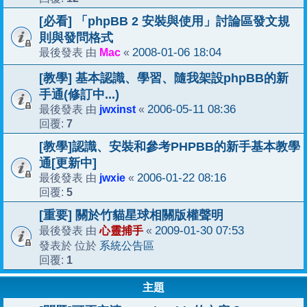
[必看] 「phpBB 2 安裝與使用」討論區發文規
則與發問格式
Mac
2008-01-06 18:04
最後發表 由
«
[教學] 基本認識、學習、隨我架設phpBB的新
手通(修訂中...)
jwxinst
2006-05-11 08:36
最後發表 由
«
7
回覆:
[教學]認識、安裝和參考PHPBB的新手基本教學
通[更新中]
jwxie
2006-01-22 08:16
最後發表 由
«
5
回覆:
[重要] 關於竹貓星球相關版權聲明
心靈捕手
2009-01-30 07:53
最後發表 由
«
系統公告區
發表於 位於
1
回覆:
主題