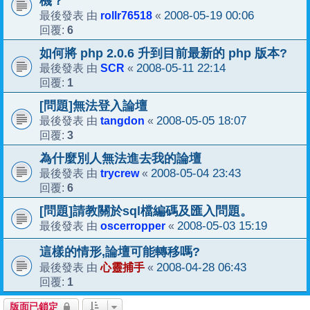
機？
rollr76518
2008-05-19 00:06
最後發表 由
«
6
回覆:
如何將 php 2.0.6 升到目前最新的 php 版本?
SCR
2008-05-11 22:14
最後發表 由
«
1
回覆:
[問題]無法登入論壇
tangdon
2008-05-05 18:07
最後發表 由
«
3
回覆:
為什麼別人無法進去我的論壇
trycrew
2008-05-04 23:43
最後發表 由
«
6
回覆:
[問題]請教關於sql檔編碼及匯入問題。
oscerropper
2008-05-03 15:19
最後發表 由
«
這樣的情形,論壇可能轉移嗎?
心靈捕手
2008-04-28 06:43
最後發表 由
«
1
回覆:
版面已鎖定