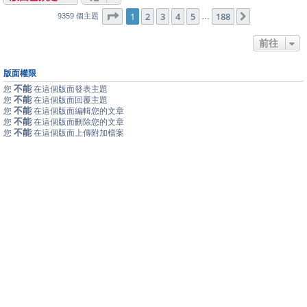
1
188
第
1
頁 (共
2
3
4
頁)
5
188
下一頁
…
9359 個主題
前往
版面權限
不能
您
在這個版面發表主題
不能
您
在這個版面回覆主題
不能
您
在這個版面編輯您的文章
不能
您
在這個版面刪除您的文章
不能
您
在這個版面上傳附加檔案