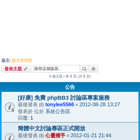
版主:
版主管理群
搜尋
進階搜尋
發表主題
1
1
6 個主題 • 第
頁 (共
頁)
公告
[好康] 免費 phpBB3 討論區專案服務
tonylee5566
2012-08-28 13:27
最後發表 由
«
系統公告區
發表於 位於
1
回覆:
簡體中文討論專區正式開放
心靈捕手
2012-01-21 21:44
最後發表 由
«