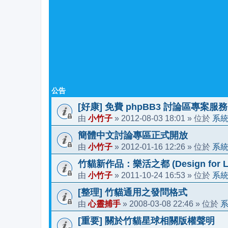
公告
[好康] 免費 phpBB3 討論區專案服務
小竹子
2012-08-03 18:01
系
由
»
» 位於
簡體中文討論專區正式開放
小竹子
2012-01-16 12:26
系
由
»
» 位於
竹貓新作品：樂活之都 (Design for Li
小竹子
2011-10-24 16:53
系
由
»
» 位於
[整理] 竹貓通用之發問格式
心靈捕手
2008-03-08 22:46
由
»
» 位於
[重要] 關於竹貓星球相關版權聲明