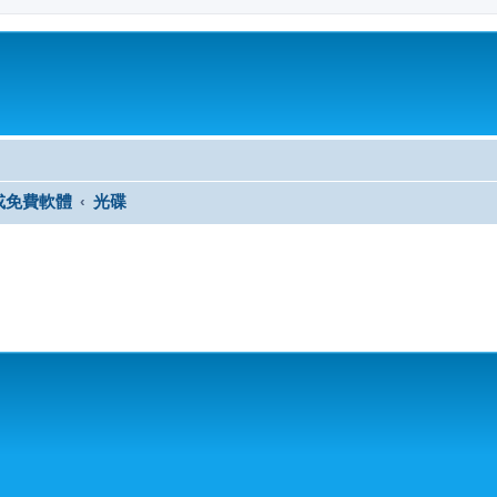
或免費軟體
光碟
尋