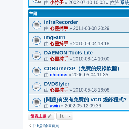
小竹子
2002-07-10 10:03
系
由
»
» 位於
主題
InfraRecorder
心靈捕手
2011-03-08 20:29
由
»
ImgBurn
心靈捕手
2010-09-04 18:18
由
»
DAEMON Tools Lite
心靈捕手
2010-08-14 10:00
由
»
CDBurnerXP（免費的燒錄軟體）
chiouss
2006-05-04 11:35
由
»
DVDStyler
心靈捕手
2010-05-18 16:08
由
»
[問題]有沒有免費的 VCD 燒錄程式?
awin
2002-05-12 09:36
由
»
發表主題
回到討論區首頁