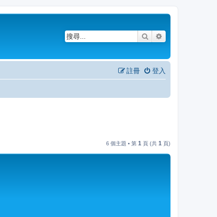
搜尋
進階搜尋
註冊
登入
1
1
6 個主題 • 第
頁 (共
頁)