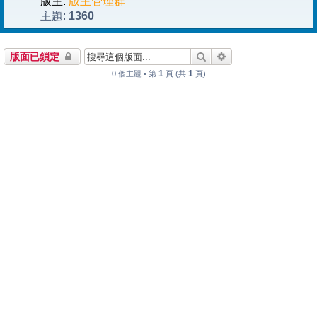
版主:
版主管理群
1360
主題:
搜尋
進階搜尋
版面已鎖定
1
1
0 個主題 • 第
頁 (共
頁)