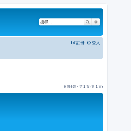
搜尋
進階搜尋
註冊
登入
1
1
9 個主題 • 第
頁 (共
頁)