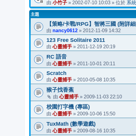
小竹子
2002-07-10 10:03
系
由
»
» 位於
主題
【策略/卡戰/RPG】智將三國 (附詳細
nancy0612
2012-11-09 14:32
由
»
123 Free Solitaire 2011
心靈捕手
2011-12-19 20:19
由
»
RC 語音
心靈捕手
2011-10-01 20:11
由
»
Scratch
心靈捕手
2010-05-08 10:35
由
»
猴子找香蕉
心靈捕手
2009-11-03 22:10
由
»
校園打字機 (專區)
心靈捕手
2009-10-06 15:50
由
»
TuxMath (數學遊戲)
心靈捕手
2009-08-16 10:35
由
»