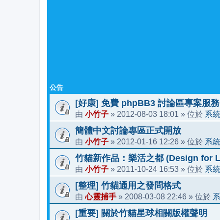
公告
[好康] 免費 phpBB3 討論區專案服務
小竹子
2012-08-03 18:01
系
由
»
» 位於
簡體中文討論專區正式開放
小竹子
2012-01-16 12:26
系
由
»
» 位於
竹貓新作品：樂活之都 (Design for Li
小竹子
2011-10-24 16:53
系
由
»
» 位於
[整理] 竹貓通用之發問格式
心靈捕手
2008-03-08 22:46
由
»
» 位於
[重要] 關於竹貓星球相關版權聲明