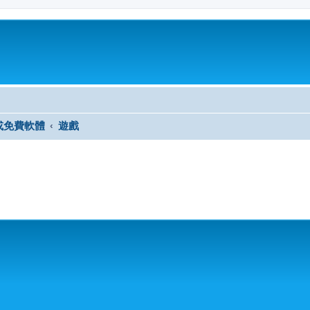
或免費軟體
遊戲
尋