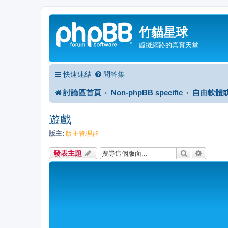
竹貓星球
虛擬網路的真實天堂
快速連結
問答集
討論區首頁
Non-phpBB specific
自由軟體
遊戲
版主:
版主管理群
搜尋
進階搜
發表主題