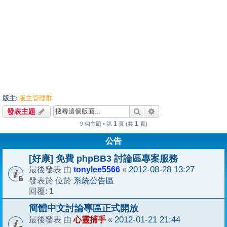
版主:
版主管理群
搜尋
進階搜尋
發表主題
1
1
9 個主題 • 第
頁 (共
頁)
公告
[好康] 免費 phpBB3 討論區專案服務
tonylee5566
2012-08-28 13:27
最後發表 由
«
系統公告區
發表於 位於
1
回覆:
簡體中文討論專區正式開放
心靈捕手
2012-01-21 21:44
最後發表 由
«