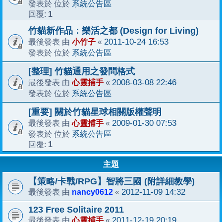
系統公告區
發表於 位於
1
回覆:
竹貓新作品：樂活之都 (Design for Living)
小竹子
2011-10-24 16:53
最後發表 由
«
系統公告區
發表於 位於
[整理] 竹貓通用之發問格式
心靈捕手
2008-03-08 22:46
最後發表 由
«
系統公告區
發表於 位於
[重要] 關於竹貓星球相關版權聲明
心靈捕手
2009-01-30 07:53
最後發表 由
«
系統公告區
發表於 位於
1
回覆:
主題
【策略/卡戰/RPG】智將三國 (附詳細教學)
nancy0612
2012-11-09 14:32
最後發表 由
«
123 Free Solitaire 2011
心靈捕手
2011-12-19 20:19
最後發表 由
«