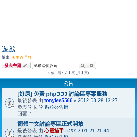
遊戲
版主:
版主管理群
搜尋
進階搜尋
發表主題
1
1
9 個主題 • 第
頁 (共
頁)
公告
[好康] 免費 phpBB3 討論區專案服務
tonylee5566
2012-08-28 13:27
最後發表 由
«
系統公告區
發表於 位於
1
回覆:
簡體中文討論專區正式開放
心靈捕手
2012-01-21 21:44
最後發表 由
«