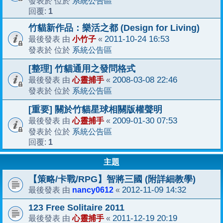
系統公告區
發表於 位於
1
回覆:
竹貓新作品：樂活之都 (Design for Living)
小竹子
2011-10-24 16:53
最後發表 由
«
系統公告區
發表於 位於
[整理] 竹貓通用之發問格式
心靈捕手
2008-03-08 22:46
最後發表 由
«
系統公告區
發表於 位於
[重要] 關於竹貓星球相關版權聲明
心靈捕手
2009-01-30 07:53
最後發表 由
«
系統公告區
發表於 位於
1
回覆:
主題
【策略/卡戰/RPG】智將三國 (附詳細教學)
nancy0612
2012-11-09 14:32
最後發表 由
«
123 Free Solitaire 2011
心靈捕手
2011-12-19 20:19
最後發表 由
«