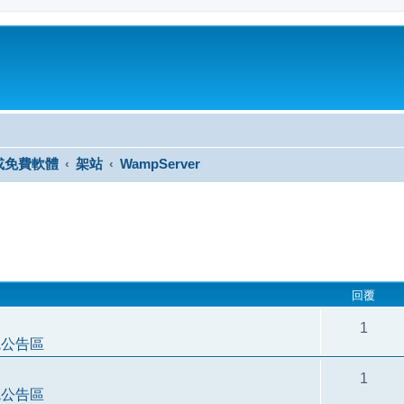
或免費軟體
架站
WampServer
尋
回覆
1
統公告區
1
統公告區