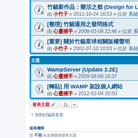
竹貓新作品：樂活之都 (Design for Li
小竹子
2011-10-24 16:53
系
由
»
» 位於
[整理] 竹貓通用之發問格式
心靈捕手
2008-03-08 22:46
由
»
» 位於
[重要] 關於竹貓星球相關版權聲明
小竹子
2002-07-10 10:03
系
由
»
» 位於
主題
WampServer (Update 2.2E)
心靈捕手
2009-08-08 16:37
由
»
[轉貼] 用 WAMP 架設個人網站
心靈捕手
2012-02-04 20:50
由
»
發表主題
回到討論區首頁
版面權限
不能
您
在這個版面發表主題