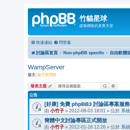
竹貓星球
虛擬網路的真實天堂
快速連結
問答集
討論區首頁
Non-phpBB specific
自由軟體
WampServer
版主:
版主管理群
搜尋
進階搜
發表主題
公告
[好康] 免費 phpBB3 討論區專案服務
小竹子
2012-08-03 18:01
系
由
»
» 位於
簡體中文討論專區正式開放
小竹子
2012-01-16 12:26
系
由
»
» 位於