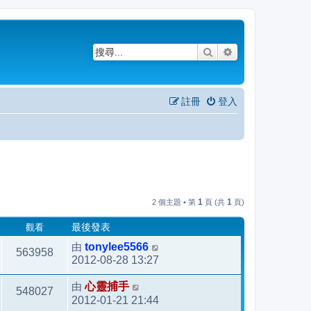
搜尋
進階搜尋
註冊
登入
1
1
2 個主題 • 第
頁 (共
頁)
觀看
最後發表
由
tonylee5566
563958
2012-08-28 13:27
由
心靈捕手
548027
2012-01-21 21:44