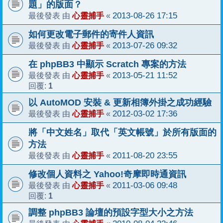
題」的版面？
心靈捕手
2013-08-26 17:15
最後發表 由
«
如何更改電子郵件的寄件人資訊
心靈捕手
2013-07-26 09:32
最後發表 由
«
在 phpBB3 中顯示 Scratch 專案的方法
心靈捕手
2013-05-21 11:52
最後發表 由
«
1
回覆:
以 AutoMOD 安裝 & 更新相簿外掛之成功經驗
心靈捕手
2012-03-02 17:36
最後發表 由
«
將「中文姓名」取代「英文帳號」於所有版面的
方法
心靈捕手
2011-08-20 23:55
最後發表 由
«
修改個人資料之 Yahoo!奇摩即時通資訊
心靈捕手
2011-03-06 09:48
最後發表 由
«
1
回覆:
調整 phpBB3 論壇的預設字型大小之方法