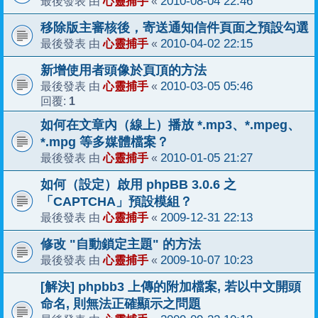
心靈捕手
2010-08-04 22:46
最後發表 由
«
移除版主審核後，寄送通知信件頁面之預設勾選
心靈捕手
2010-04-02 22:15
最後發表 由
«
新增使用者頭像於頁頂的方法
心靈捕手
2010-03-05 05:46
最後發表 由
«
1
回覆:
如何在文章內（線上）播放 *.mp3、*.mpeg、
*.mpg 等多媒體檔案？
心靈捕手
2010-01-05 21:27
最後發表 由
«
如何（設定）啟用 phpBB 3.0.6 之
「CAPTCHA」預設模組？
心靈捕手
2009-12-31 22:13
最後發表 由
«
修改 "自動鎖定主題" 的方法
心靈捕手
2009-10-07 10:23
最後發表 由
«
[解決] phpbb3 上傳的附加檔案, 若以中文開頭
命名, 則無法正確顯示之問題