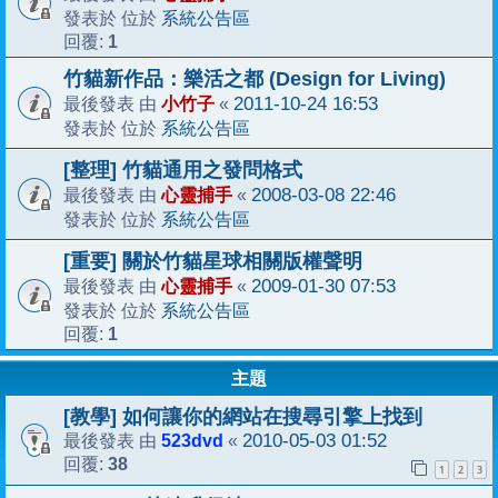
系統公告區
發表於 位於
1
回覆:
竹貓新作品：樂活之都 (Design for Living)
小竹子
2011-10-24 16:53
最後發表 由
«
系統公告區
發表於 位於
[整理] 竹貓通用之發問格式
心靈捕手
2008-03-08 22:46
最後發表 由
«
系統公告區
發表於 位於
[重要] 關於竹貓星球相關版權聲明
心靈捕手
2009-01-30 07:53
最後發表 由
«
系統公告區
發表於 位於
1
回覆:
主題
[教學] 如何讓你的網站在搜尋引擎上找到
523dvd
2010-05-03 01:52
最後發表 由
«
38
回覆:
1
2
3