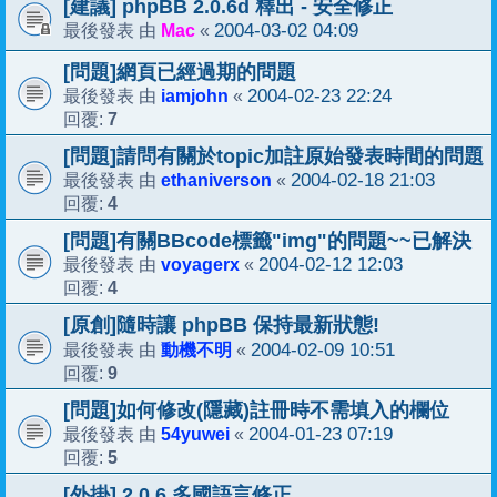
[建議] phpBB 2.0.6d 釋出 - 安全修正
Mac
2004-03-02 04:09
最後發表 由
«
[問題]網頁已經過期的問題
iamjohn
2004-02-23 22:24
最後發表 由
«
7
回覆:
[問題]請問有關於topic加註原始發表時間的問題
ethaniverson
2004-02-18 21:03
最後發表 由
«
4
回覆:
[問題]有關BBcode標籤"img"的問題~~已解決
voyagerx
2004-02-12 12:03
最後發表 由
«
4
回覆:
[原創]隨時讓 phpBB 保持最新狀態!
動機不明
2004-02-09 10:51
最後發表 由
«
9
回覆:
[問題]如何修改(隱藏)註冊時不需填入的欄位
54yuwei
2004-01-23 07:19
最後發表 由
«
5
回覆:
[外掛] 2.0.6 多國語言修正...