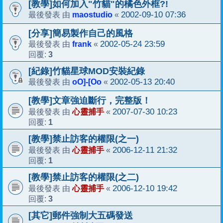
[教學]如何加入"竹貓"的橘色外框?!
maostudio
2002-09-10 07:36
最後發表 由
«
[分享]簡易製作自己的風格
frank
2002-05-24 23:59
最後發表 由
«
3
回覆:
[紀錄]竹貓星球MOD安裝紀錄
oO]-[Oo
2002-05-13 20:40
最後發表 由
«
[教學]文章強迫斷行，完整版！
心靈捕手
2007-07-30 10:23
最後發表 由
«
1
回覆:
[教學]禁止訪客的權限(之一)
心靈捕手
2006-12-11 21:32
最後發表 由
«
1
回覆:
[教學]禁止訪客的權限(之二)
心靈捕手
2006-12-10 19:42
最後發表 由
«
3
回覆:
[其它]郵件強制大五碼發送