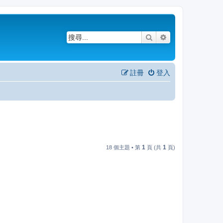
搜尋
進階搜尋
註冊
登入
1
1
18 個主題 • 第
頁 (共
頁)