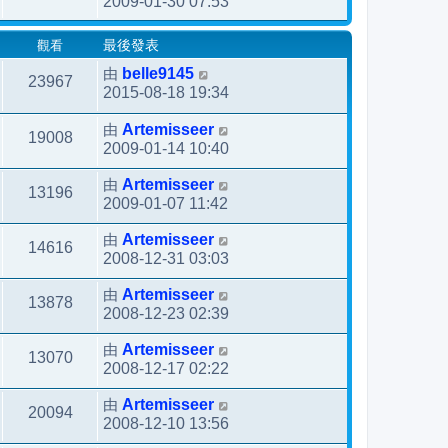
2009-01-30 07:53
觀看
最後發表
由
belle9145
23967
2015-08-18 19:34
由
Artemisseer
19008
2009-01-14 10:40
由
Artemisseer
13196
2009-01-07 11:42
由
Artemisseer
14616
2008-12-31 03:03
由
Artemisseer
13878
2008-12-23 02:39
由
Artemisseer
13070
2008-12-17 02:22
由
Artemisseer
20094
2008-12-10 13:56