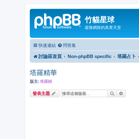
竹貓星球
虛擬網路的真實天堂
快速連結
問答集
討論區首頁
Non-phpBB specific
塔羅占卜
塔羅精華
版主:
塔羅師
搜尋
進階搜
發表主題