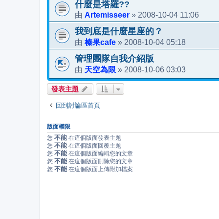
什麼是塔羅??
Artemisseer
2008-10-04 11:06
由
»
我到底是什麼星座的？
榛果cafe
2008-10-04 05:18
由
»
管理團隊自我介紹版
天空為限
2008-10-06 03:03
由
»
發表主題
回到討論區首頁
版面權限
不能
您
在這個版面發表主題
不能
您
在這個版面回覆主題
不能
您
在這個版面編輯您的文章
不能
您
在這個版面刪除您的文章
不能
您
在這個版面上傳附加檔案