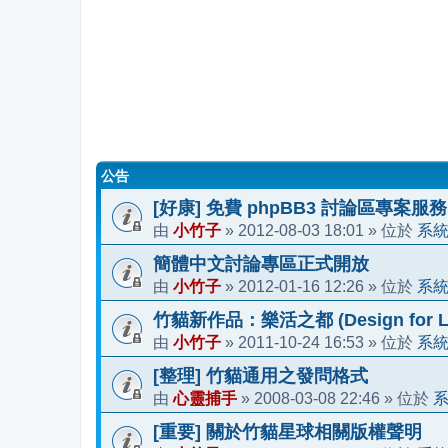
公告
[好康] 免費 phpBB3 討論區專案服務
小竹子
2012-08-03 18:01
系
由
»
» 位於
簡體中文討論專區正式開放
小竹子
2012-01-16 12:26
系
由
»
» 位於
竹貓新作品：樂活之都 (Design for Li
小竹子
2011-10-24 16:53
系
由
»
» 位於
[整理] 竹貓通用之發問格式
心靈捕手
2008-03-08 22:46
由
»
» 位於
[重要] 關於竹貓星球相關版權聲明